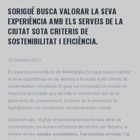
SORIGUÉ BUSCA VALORAR LA SEVA
EXPERIÈNCIA AMB ELS SERVEIS DE LA
CIUTAT SOTA CRITERIS DE
SOSTENIBILITAT I EFICIÈNCIA.
10 Octubre 2021
En aquesta nova edició de Municipàlia, Sorigué busca valorar
la seva experiència en els serveis a la ciutat sota criteris de
sostenibilitat i eficiència. El grup ha consolidat un model de
negoci responsable que aborda el creixement des de la
generació de coneixement, a través de la innovació, la
digitalització i el compromís mediambiental i social.
Durant el saló, el grup empresarial presenta una sèrie de
conferències on reuneix referents del sector per debatre al
voltant de les
ciutats sostenibles, l’economia circular i la