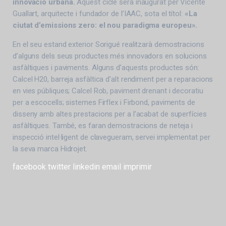
innovació urbana.
Aquest cicle serà inaugurat per Vicente
Guallart, arquitecte i fundador de l’IAAC, sota el títol:
«La
ciutat d’emissions zero: el nou paradigma europeu».
En el seu estand exterior Sorigué realitzarà demostracions
d’alguns dels seus productes més innovadors en solucions
asfàltiques i paviments. Alguns d’aquests productes són:
Calcel H20, barreja asfàltica d’alt rendiment per a reparacions
en vies públiques; Calcel Rob, paviment drenant i decoratiu
per a escocells; sistemes Firflex i Firbond, paviments de
disseny amb altes prestacions per a l’acabat de superfícies
asfàltiques. També, es faran demostracions de neteja i
inspecció intel·ligent de clavegueram, servei implementat per
la seva marca Hidrojet.
facebook
twitter
linkedin
email
imprimir