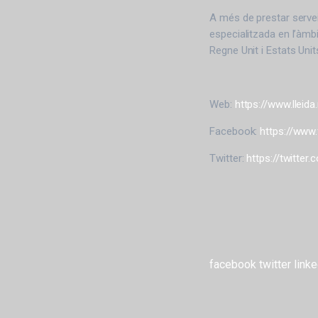
A més de prestar serve
especialitzada en l’àmb
Regne Unit i Estats Un
Web:
https://www.lleida
Facebook:
https://www
Twitter:
https://twitter.
facebook
twitter
linke