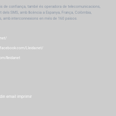
is de confiança, també és operadora de telecomunicacions,
it dels SMS, amb llicència a Espanya, França, Colòmbia,
its, amb interconnexions en més de 160 països.
.net/
.facebook.com/Lleida.net/
com/lleidanet
din
email
imprimir