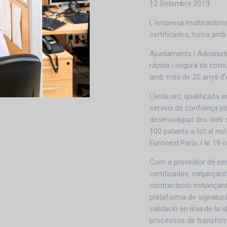
12 Setembre 2019
L’empresa multinacional
certificades, torna amb
Ajuntaments i Administr
ràpida i segura de com
amb més de 20 anys d’e
Lleida.net, qualificada 
serveis de confiança pe
desenvolupat des dels s
100 patents a tot el mó
Euronext París, i té 19 
Com a proveïdor de ser
certificades, mitjançant
contractació mitjançant
plataforma de signatura
validació en línia de la 
processos de transformac