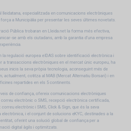
 lleidatana, especialitzada en comunicacions electròniques
 força a Municipàlia per presentar les seves últimes novetats.
ació Pública trobaran en Lleida.net la forma més efectiva,
unicar-se amb els ciutadans, amb la garantia d’una empresa
xperiència.
en la regulació europea eIDAS sobre identificació electrònica i
r a transaccions electròniques en el mercat únic europeu, ha
eus inicis la seva pròpia tecnologia, aconseguint més de
n; actualment, cotitza al MAB (Mercat Alternatiu Borsari) i en
oficines repartides en els 5 continents.
veis de confiança, ofereix comunicacions electròniques
 correu electrònic o SMS, recepció electrònica certificada,
 correu electrònic i SMS, Click & Sign, que és la seva
 electrònica, i el conjunt de solucions eKYC, destinades a la
identitat, oferint una solució global de confiança per a
ió digital àgils i optimitzats.