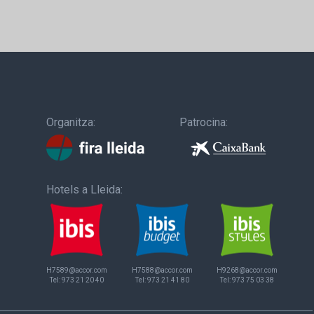
Organitza:
Patrocina:
Hotels a Lleida:
H7589@accor.com
H7588@accor.com
H9268@accor.com
Tel:
973 21 20 40
Tel:
973 21 41 80
Tel:
973 75 03 38