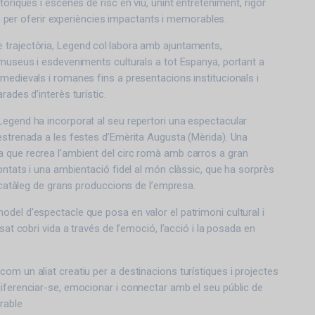
tòriques i escenes de risc en viu, unint entreteniment, rigor
cnic per oferir experiències impactants i memorables.
trajectòria, Legend col·labora amb ajuntaments,
 museus i esdeveniments culturals a tot Espanya, portant a
medievals i romanes fins a presentacions institucionals i
rades d’interès turístic.
egend ha incorporat al seu repertori una espectacular
estrenada a les festes d’Emèrita Augusta (Mèrida). Una
 que recrea l’ambient del circ romà amb carros a gran
rontats i una ambientació fidel al món clàssic, que ha sorprès
l catàleg de grans produccions de l’empresa.
del d’espectacle que posa en valor el patrimoni cultural i
ssat cobri vida a través de l’emoció, l’acció i la posada en
om un aliat creatiu per a destinacions turístiques i projectes
iferenciar-se, emocionar i connectar amb el seu públic de
rable