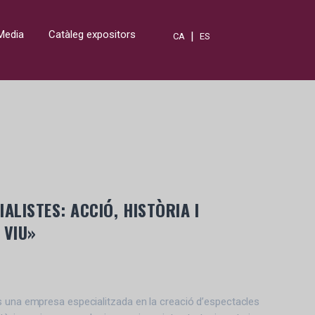
Media
Catàleg expositors
|
CA
ES
ALISTES: ACCIÓ, HISTÒRIA I
 VIU»
s una empresa especialitzada en la creació d’espectacles