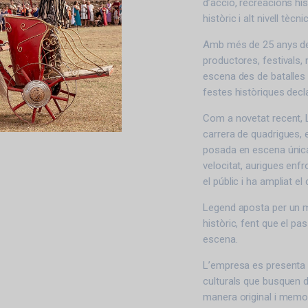
d’acció, recreacions his
històric i alt nivell tè
Amb més de 25 anys de 
productores, festivals,
escena des de batalles 
festes històriques decla
Com a novetat recent, L
carrera de quadrigues, 
posada en escena única
velocitat, aurigues enf
el públic i ha ampliat e
Legend aposta per un mo
històric, fent que el pa
escena.
L’empresa es presenta c
culturals que busquen d
manera original i memo