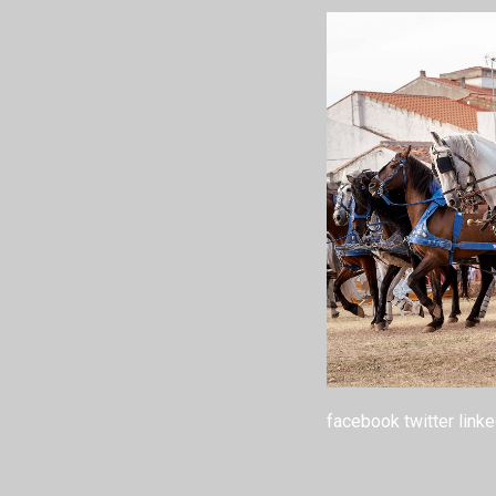
facebook
twitter
linke