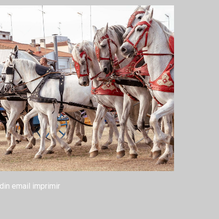
din
email
imprimir