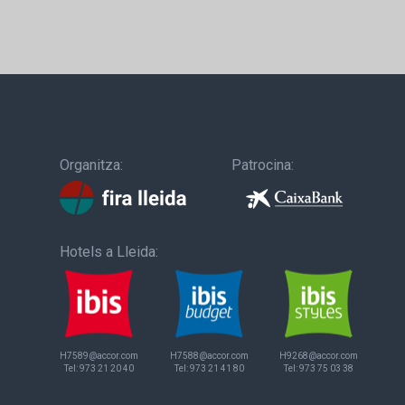
Organitza:
Patrocina:
Hotels a Lleida:
H7589@accor.com
H7588@accor.com
H9268@accor.com
Tel:
973 21 20 40
Tel:
973 21 41 80
Tel:
973 75 03 38