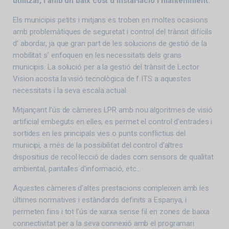
utilitzar, i amb un baix cost d’instal·lació i manteniment.
Els municipis petits i mitjans es troben en moltes ocasions
amb problemàtiques de seguretat i control del trànsit difícils
d’ abordar, ja que gran part de les solucions de gestió de la
mobilitat s’ enfoquen en les necessitats dels grans
municipis. La solució per a la gestió del trànsit de Lector
Vision acosta la visió tecnològica de l’ ITS a aquestes
necessitats i la seva escala actual.
Mitjançant l’ús de càmeres LPR amb nou algoritmes de visió
artificial embeguts en elles, es permet el control d’entrades i
sortides en les principals vies o punts conflictius del
municipi, a més de la possibilitat del control d’altres
dispositius de recol·lecció de dades com sensors de qualitat
ambiental, pantalles d’informació, etc…
Aquestes càmeres d’altes prestacions compleixen amb les
últimes normatives i estàndards definits a Espanya, i
permeten fins i tot l’ús de xarxa sense fil en zones de baixa
connectivitat per a la seva connexió amb el programari