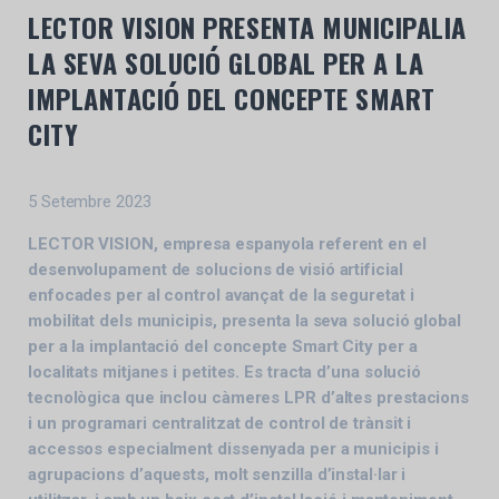
LECTOR VISION PRESENTA MUNICIPALIA
LA SEVA SOLUCIÓ GLOBAL PER A LA
IMPLANTACIÓ DEL CONCEPTE SMART
CITY
5 Setembre 2023
LECTOR VISION, empresa espanyola referent en el
desenvolupament de solucions de visió artificial
enfocades per al control avançat de la seguretat i
mobilitat dels municipis, presenta la seva solució global
per a la implantació del concepte Smart City per a
localitats mitjanes i petites. Es tracta d’una solució
tecnològica que inclou càmeres LPR d’altes prestacions
i un programari centralitzat de control de trànsit i
accessos especialment dissenyada per a municipis i
agrupacions d’aquests, molt senzilla d’instal·lar i