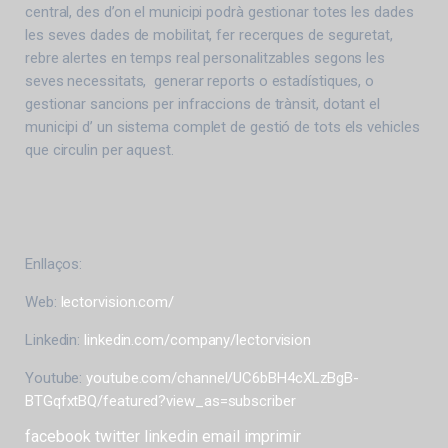
central, des d’on el municipi podrà gestionar totes les dades
les seves dades de mobilitat, fer recerques de seguretat,
rebre alertes en temps real personalitzables segons les
seves necessitats, generar reports o estadístiques, o
gestionar sancions per infraccions de trànsit, dotant el
municipi d’ un sistema complet de gestió de tots els vehicles
que circulin per aquest.
Enllaços:
Web:
lectorvision.com/
Linkedin:
linkedin.com/company/lectorvision
Youtube:
youtube.com/channel/UC6bBH4cXLzBgB-
BTGqfxtBQ/featured?view_as=subscriber
facebook
twitter
linkedin
email
imprimir