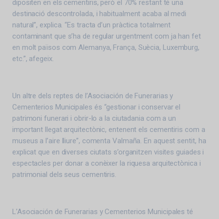
dipositen en els cementiris, però el 70% restant té una
destinació descontrolada, i habitualment acaba al medi
natural”, explica. “Es tracta d’un pràctica totalment
contaminant que s’ha de regular urgentment com ja han fet
en molt països com Alemanya, França, Suècia, Luxemburg,
etc.”, afegeix.
Un altre dels reptes de l’Asociación de Funerarias y
Cementerios Municipales és “gestionar i conservar el
patrimoni funerari i obrir-lo a la ciutadania com a un
important llegat arquitectònic, entenent els cementiris com a
museus a l’aire lliure”, comenta Valmaña. En aquest sentit, ha
explicat que en diverses ciutats s’organitzen visites guiades i
espectacles per donar a conèixer la riquesa arquitectònica i
patrimonial dels seus cementiris.
L’Asociación de Funerarias y Cementerios Municipales té