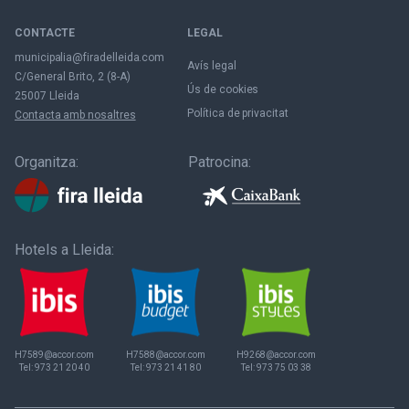
CONTACTE
LEGAL
municipalia@firadelleida.com
Avís legal
C/General Brito, 2 (8-A)
Ús de cookies
25007 Lleida
Política de privacitat
Contacta amb nosaltres
Organitza:
Patrocina:
Hotels a Lleida:
H7589@accor.com
H7588@accor.com
H9268@accor.com
Tel:
973 21 20 40
Tel:
973 21 41 80
Tel:
973 75 03 38