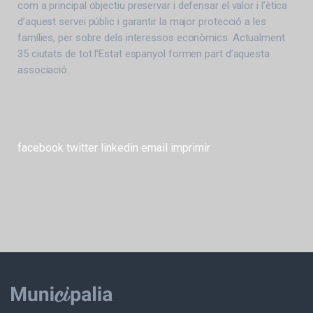
com a principal objectiu preservar i defensar el valor i l’ètica
d’aquest servei públic i garantir la major protecció a les
famílies, per sobre dels interessos econòmics. Actualment
35 ciutats de tot l’Estat espanyol formen part d’aquesta
associació.
facebook
twitter
linkedin
email
imprimir