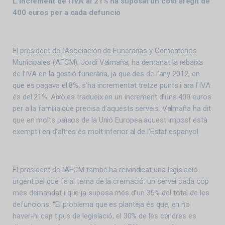
L’increment de l’IVA al 21% ha suposat un cost afegit de
400 euros per a cada defunció
El president de l’Asociación de Funerarias y Cementerios
Municipales (AFCM), Jordi Valmaña, ha demanat la rebaixa
de l’IVA en la gestió funerària, ja que des de l’any 2012, en
que es pagava el 8%, s’ha incrementat tretze punts i ara l’IVA
és del 21%. Això es tradueix en un increment d’uns 400 euros
per a la família que precisa d’aquests serveis. Valmaña ha dit
que en molts països de la Unió Europea aquest impost està
exempt i en d’altres és molt inferior al de l’Estat espanyol.
El president de l’AFCM també ha reivindicat una legislació
urgent pel que fa al tema de la cremació, un servei cada cop
més demandat i que ja suposa més d’un 35% del total de les
defuncions. “El problema que es planteja és que, en no
haver-hi cap tipus de legislació, el 30% de les cendres es