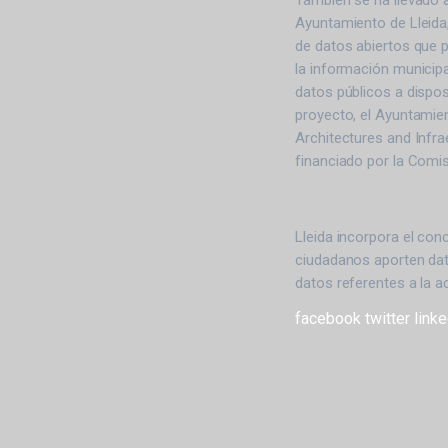
También se ha llevado 
Ayuntamiento de Lleida
de datos abiertos que 
la información municipa
datos públicos a dispos
proyecto, el Ayuntamien
Architectures and Infra
financiado por la Comi
Lleida incorpora el co
ciudadanos aporten dat
datos referentes a la a
facebook
twitter
linke