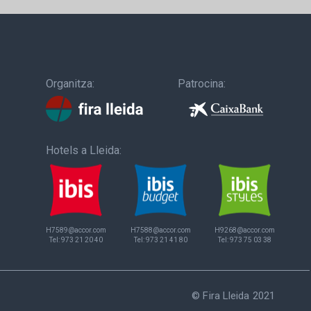
Organitza:
Patrocina:
Hotels a Lleida:
H7589@accor.com
H7588@accor.com
H9268@accor.com
Tel:
973 21 20 40
Tel:
973 21 41 80
Tel:
973 75 03 38
© Fira Lleida 2021