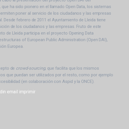
a cabo la presentación del proyecto Open DAI del
, que ha sido pionero en el llamado Open Data, los sistemas
permiten poner al servicio de los ciudadanos y las empresas
l. Desde febrero de 2011 el Ayuntamiento de Lleida tiene
ición de los ciudadanos y las empresas. Fruto de este
to de Lleida participa en el proyecto Opening Data
estructuras of European Public Administration (Open DAI),
sión Europea.
ncepto de
crowd-sourcing
, que facilita que los mismos
os que puedan ser utilizados por el resto, como por ejemplo
ccesibilidad (en colaboración con Aspid y la ONCE).
din
email
imprimir