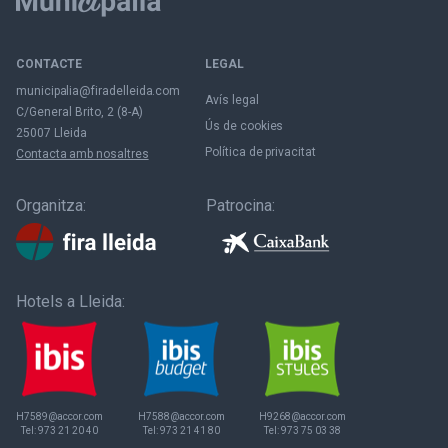
CONTACTE
LEGAL
municipalia@firadelleida.com
Avís legal
C/General Brito, 2 (8-A)
Ús de cookies
25007 Lleida
Política de privacitat
Contacta amb nosaltres
Organitza:
Patrocina:
Hotels a Lleida:
H7589@accor.com
H7588@accor.com
H9268@accor.com
Tel:
973 21 20 40
Tel:
973 21 41 80
Tel:
973 75 03 38