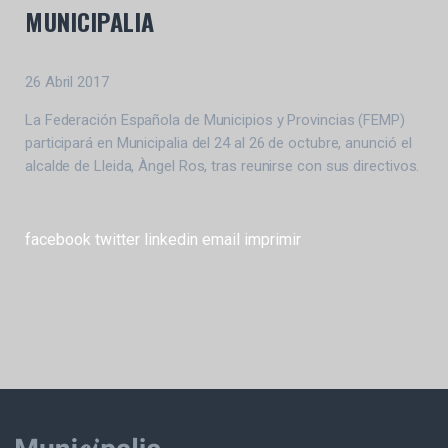
MUNICIPALIA
26 Abril 2017
La Federación Española de Municipios y Provincias (FEMP)
participará en Municipalia del 24 al 26 de octubre, anunció el
alcalde de Lleida, Àngel Ros, tras reunirse con sus directivos.
facebook
twitter
linkedin
email
imprimir