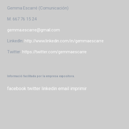
Gemma Escarré (Comunicación)
M. 667 76 15 24
gemma.escarre@gmail.com
LinkedIn:
http://www.linkedin.com/in/gemmaescarre
Twitter:
https://twitter.com/gemmaescarre
Informació facilitada por la empresa expositora.
facebook
twitter
linkedin
email
imprimir