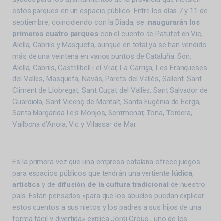
estos parques en un espacio público. Entre los días 7 y 11 de
septiembre, coincidiendo con la Diada, se
inaugurarán los
primeros cuatro parques
con el cuento de Patufet en Vic,
Alella, Cabrils y Masquefa, aunque en total ya se han vendido
más de una veintena en varios puntos de Cataluña. Son:
Alella, Cabrils, Castellbell i el Vilar, La Garriga, Les Franqueses
del Vallès, Masquefa, Navàs, Parets del Vallès, Sallent, Sant
Climent de Llobregat, Sant Cugat del Vallès, Sant Salvador de
Guardiola, Sant Vicenç de Montalt, Santa Eugènia de Berga,
Santa Margarida i els Monjos, Sentmenat, Tona, Tordera,
Vallbona d’Anoia, Vic y Vilassar de Mar.
Es la primera vez que una empresa catalana ofrece juegos
para espacios públicos que tendrán una vertiente
lúdica
,
artística
y de
difusión de la cultura tradicional
de nuestro
país. Están pensados «para que los abuelos puedan explicar
estos cuentos a sus nietos y los padres a sus hijos de una
forma fácil y divertida» explica Jordi Crous , uno de los