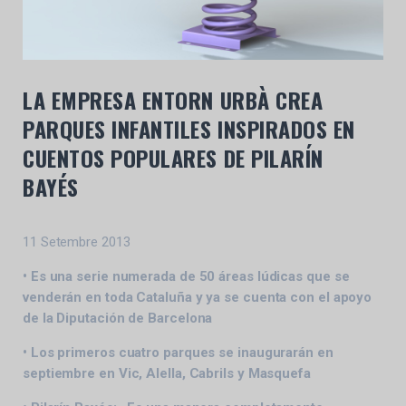
LA EMPRESA ENTORN URBÀ CREA
PARQUES INFANTILES INSPIRADOS EN
CUENTOS POPULARES DE PILARÍN
BAYÉS
11 Setembre 2013
• Es una serie numerada de 50 áreas lúdicas que se
venderán en toda Cataluña y ya se cuenta con el apoyo
de la Diputación de Barcelona
• Los primeros cuatro parques se inaugurarán en
septiembre en Vic, Alella, Cabrils y Masquefa