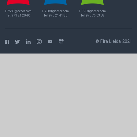
H7589@accor.com
H7588@accor.com
H9268@accor.com
Tel:
973 21 20 40
Tel:
973 21 41 80
Tel:
973 75 03 38
© Fira Lleida 2021