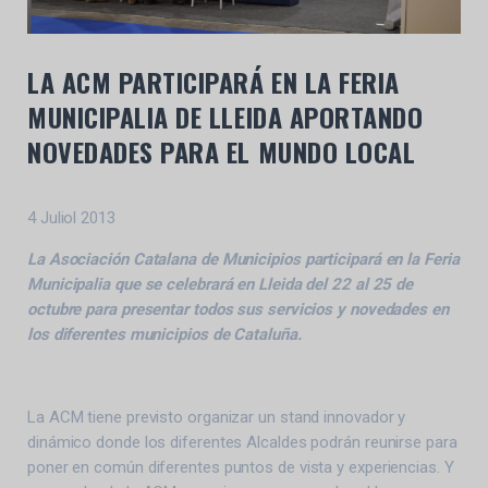
LA ACM PARTICIPARÁ EN LA FERIA
MUNICIPALIA DE LLEIDA APORTANDO
NOVEDADES PARA EL MUNDO LOCAL
4 Juliol 2013
La Asociación Catalana de Municipios participará en la Feria
Municipalia que se celebrará en Lleida del 22 al 25 de
octubre para presentar todos sus servicios y novedades en
los diferentes municipios de Cataluña.
La ACM tiene previsto organizar un stand innovador y
dinámico donde los diferentes Alcaldes podrán reunirse para
poner en común diferentes puntos de vista y experiencias. Y