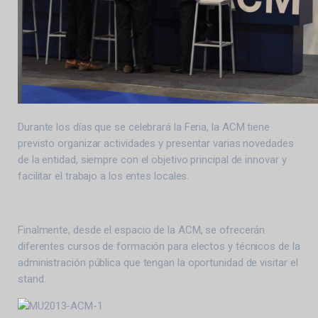
Durante los días que se celebrará la Feria, la ACM tiene
previsto organizar actividades y presentar varias novedades
de la entidad, siempre con el objetivo principal de innovar y
facilitar el trabajo a los entes locales.
Finalmente, desde el espacio de la ACM, se ofrecerán
diferentes cursos de formación para electos y técnicos de la
administración pública que tengan la oportunidad de visitar el
stand.