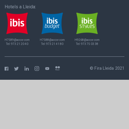
Hotels a Lleida:
H7589@accor.com
H7588@accor.com
H9268@accor.com
Tel:
973 21 20 40
Tel:
973 21 41 80
Tel:
973 75 03 38
© Fira Lleida 2021