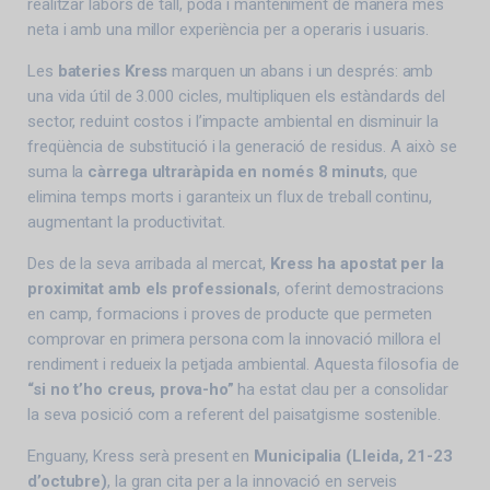
realitzar labors de tall, poda i manteniment de manera més
neta i amb una millor experiència per a operaris i usuaris.
Les
bateries Kress
marquen un abans i un després: amb
una vida útil de 3.000 cicles, multipliquen els estàndards del
sector, reduint costos i l’impacte ambiental en disminuir la
freqüència de substitució i la generació de residus. A això se
suma la
càrrega ultraràpida en només 8 minuts
, que
elimina temps morts i garanteix un flux de treball continu,
augmentant la productivitat.
Des de la seva arribada al mercat,
Kress ha apostat per la
proximitat amb els professionals
, oferint demostracions
en camp, formacions i proves de producte que permeten
comprovar en primera persona com la innovació millora el
rendiment i redueix la petjada ambiental. Aquesta filosofia de
“si no t’ho creus, prova-ho”
ha estat clau per a consolidar
la seva posició com a referent del paisatgisme sostenible.
Enguany, Kress serà present en
Municipalia (Lleida, 21-23
d’octubre)
, la gran cita per a la innovació en serveis