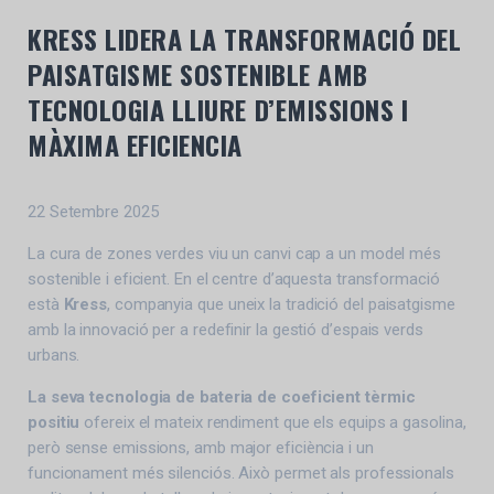
KRESS LIDERA LA TRANSFORMACIÓ DEL
PAISATGISME SOSTENIBLE AMB
TECNOLOGIA LLIURE D’EMISSIONS I
MÀXIMA EFICIENCIA
22 Setembre 2025
La cura de zones verdes viu un canvi cap a un model més
sostenible i eficient. En el centre d’aquesta transformació
està
Kress
, companyia que uneix la tradició del paisatgisme
amb la innovació per a redefinir la gestió d’espais verds
urbans.
La seva tecnologia de bateria de coeficient tèrmic
positiu
ofereix el mateix rendiment que els equips a gasolina,
però sense emissions, amb major eficiència i un
funcionament més silenciós. Això permet als professionals