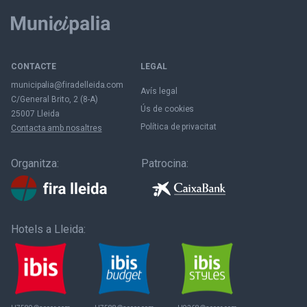
CONTACTE
LEGAL
municipalia@firadelleida.com
Avís legal
C/General Brito, 2 (8-A)
Ús de cookies
25007 Lleida
Política de privacitat
Contacta amb nosaltres
Organitza:
Patrocina:
Hotels a Lleida: