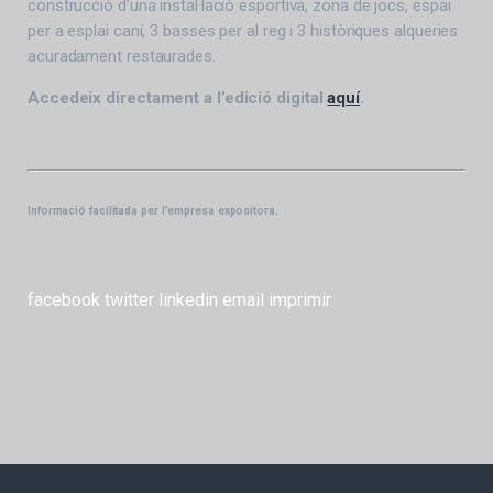
construcció d’una instal·lació esportiva, zona de jocs, espai
per a esplai caní, 3 basses per al reg i 3 històriques alqueries
acuradament restaurades.
Accedeix directament a l’edició digital
aquí
.
Informació facilitada per l’empresa expositora.
facebook
twitter
linkedin
email
imprimir