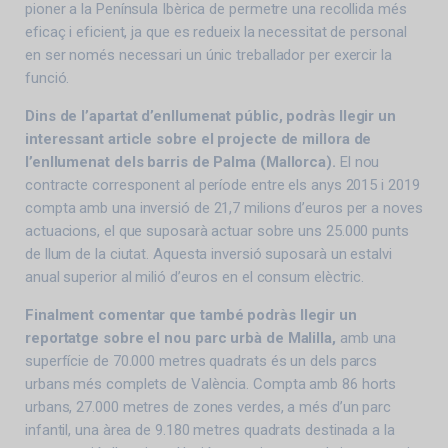
pioner a la Península Ibèrica de permetre una recollida més
eficaç i eficient, ja que es redueix la necessitat de personal
en ser només necessari un únic treballador per exercir la
funció.
Dins de l’apartat d’enllumenat públic, podràs llegir un
interessant article sobre el projecte de millora de
l’enllumenat dels barris de Palma (Mallorca).
El nou
contracte corresponent al període entre els anys 2015 i 2019
compta amb una inversió de 21,7 milions d’euros per a noves
actuacions, el que suposarà actuar sobre uns 25.000 punts
de llum de la ciutat. Aquesta inversió suposarà un estalvi
anual superior al milió d’euros en el consum elèctric.
Finalment comentar que també podràs llegir un
reportatge sobre el nou parc urbà de Malilla,
amb una
superfície de 70.000 metres quadrats és un dels parcs
urbans més complets de València. Compta amb 86 horts
urbans, 27.000 metres de zones verdes, a més d’un parc
infantil, una àrea de 9.180 metres quadrats destinada a la