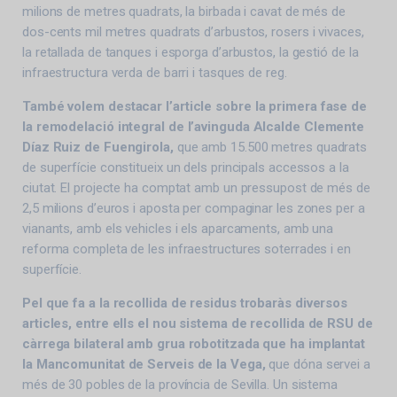
milions de metres quadrats, la birbada i cavat de més de
dos-cents mil metres quadrats d’arbustos, rosers i vivaces,
la retallada de tanques i esporga d’arbustos, la gestió de la
infraestructura verda de barri i tasques de reg.
També volem destacar l’article sobre la primera fase de
la remodelació integral de l’avinguda Alcalde Clemente
Díaz Ruiz de Fuengirola,
que amb 15.500 metres quadrats
de superfície constitueix un dels principals accessos a la
ciutat. El projecte ha comptat amb un pressupost de més de
2,5 milions d’euros i aposta per compaginar les zones per a
vianants, amb els vehicles i els aparcaments, amb una
reforma completa de les infraestructures soterrades i en
superfície.
Pel que fa a la recollida de residus trobaràs diversos
articles, entre ells el nou sistema de recollida de RSU de
càrrega bilateral amb grua robotitzada que ha implantat
la Mancomunitat de Serveis de la Vega,
que dóna servei a
més de 30 pobles de la província de Sevilla. Un sistema