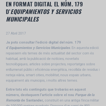
EN FORMAT DIGITAL EL NÚM. 179
D’
EQUIPAMIENTOS Y SERVICIOS
MUNICIPALES
27 Abril 2017
Ja pots consultar l’edició digital del núm. 179
d’
Equipamientos y Servicios Municipales
.
En aquesta edició
repassem els temes de més actualitat del sector com és
habitual, amb la publicació de notícies, novetats
tecnològiques, articles sobre projectes, reportatges sobre
enllumenat públic i eficiència energètica, recollida de residus i
neteja viària, smart cities, mobilitat, nous espais urbans,
equipament als municipis, i molts altres temes.
Entre tots els continguts que trobaràs en aquest
número, destaquem l’article sobre el nou
Parque de la
Remonta
de Santander,
construït en una antiga finca militar
de 100.000 metres quadrats. Disposa d’un camí de 900