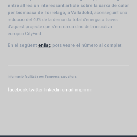
entre altres un interessant article sobre la xarxa de calor
per biomassa de Torrelago, a Valladolid,
aconseguint una
reducció del 40% de la demanda total d’energia a través
d’aquest projecte que s’emmarca dins de la iniciativa
europea CityFied.
En el següent
enllaç
pots veure el número al complet.
Informació facilitada per l’empresa expositora.
facebook
twitter
linkedin
email
imprimir