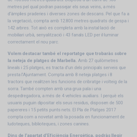
metres pel qual podran passejar els seus veïns, a més
d’àmplies praderies i diverses zones de descans. Pel que fa a
la vegetació, compta amb 12.800 metres quadrats de gespa i
142 arbres. Tot això es completa amb la instal·lació de
mobiliari urbà, senyalització i 43 fanals LED per il·luminar
correctament el nou parc.
Volem destacar també el reportatge que trobaràs sobre
la neteja de platges de Marbella.
Amb 27 quilòmetres
lineals i 25 platges, es tracta d’un dels principals serveis que
presta l’Ajuntament. Compta amb 8 neteja platges i 8
tractors que realitzen les funcions de cribratge i volteig de la
sorra. També compten amb una grua pala i una
despedregadora, a més de 4 vehicles auxiliars. I perquè els
usuaris puguin dipositar els seus residus, disposen de 500
papereres i 15 petits punts nets. El Pla de Platges 2017
compta com a novetat amb la posada en funcionament de
ludoteques, biblioteques, i zones canines.
Dins de l’apartat d’Eficiència Energètica, podràs llegir