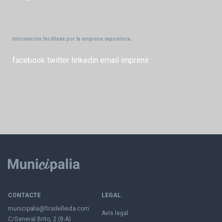
Información facilitada por la empresa expositora.
facebook
twitter
linkedin
email
imprimir
CONTACTE
LEGAL
municipalia@firadelleida.com
Avís legal
C/General Brito, 2 (8-A)