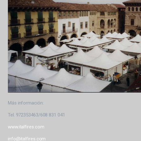
Más información:
Tel. 972353463/608 831 041
www.italfires.com
info@italfires.com