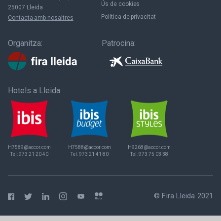
Ús de cookies
25007 Lleida
Política de privacitat
Contacta amb nosaltres
Organitza:
Patrocina:
Hotels a Lleida:
H7589@accor.com
H7588@accor.com
H9268@accor.com
Tel:
973 21 20 40
Tel:
973 21 41 80
Tel:
973 75 03 38
© Fira Lleida 2021