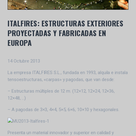
ITALFIRES: ESTRUCTURAS EXTERIORES
PROYECTADAS Y FABRICADAS EN
EUROPA
14 Octubre 2013
La empresa ITALFIRES S.L., fundada en 1993, alquila e instala
tensoestructuras, «carpas» y pagodas, que van desde:
– Estructuras múltiples de 12 m. (12×12, 12×24, 12×36,
12×48, …)
– A pagodas de 3×3, 4×4, 5×5, 6×6, 10×10 y hexagonales.
Presenta un material innovador y superior en calidad y