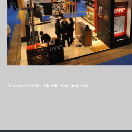
facebook
twitter
linkedin
email
imprimir