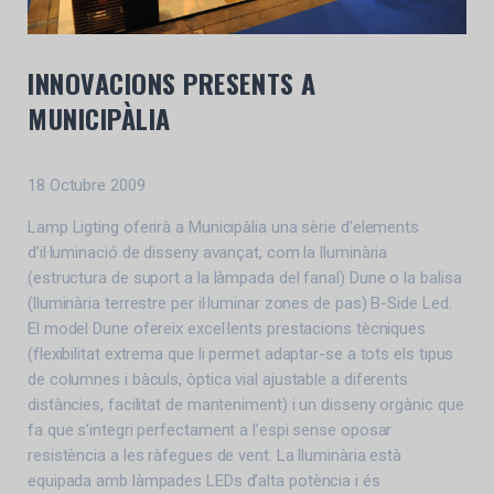
INNOVACIONS PRESENTS A
MUNICIPÀLIA
18 Octubre 2009
Lamp Ligting oferirà a Municipàlia una sèrie d’elements
d’il·luminació de disseny avançat, com la lluminària
(estructura de suport a la làmpada del fanal) Dune o la balisa
(lluminària terrestre per il·luminar zones de pas) B-Side Led.
El model Dune ofereix excel·lents prestacions tècniques
(flexibilitat extrema que li permet adaptar-se a tots els tipus
de columnes i bàculs, òptica vial ajustable a diferents
distàncies, facilitat de manteniment) i un disseny orgànic que
fa que s’integri perfectament a l’espi sense oposar
resistència a les ràfegues de vent. La lluminària està
equipada amb làmpades LEDs d’alta potència i és