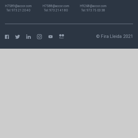
H7589@accor.com
H7588@accor.com
H9268@accor.com
Tel:
973 21 20 40
Tel:
973 21 41 80
Tel:
973 75 03 38
© Fira Lleida 2021