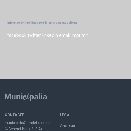
Información facilitada por la empresa expositora.
facebook
twitter
linkedin
email
imprimir
CONTACTE
LEGAL
municipalia@firadelleida.com
Avís legal
C/General Brito, 2 (8-A)