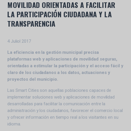
MOVILIDAD ORIENTADAS A FACILITAR
LA PARTICIPACIÓN CIUDADANA Y LA
TRANSPARENCIA
4 Juliol 2017
La eficiencia en la gestión municipal precisa
plataformas web y aplicaciones de movilidad seguras,
orientadas a estimular la participación y el acceso fácil y
claro de los ciudadanos a los datos, actuaciones y
proyectos del municipio.
Las Smart Cities son aquellas poblaciones capaces de
implementar soluciones web y aplicaciones de movilidad
desarrolladas para facilitar la comunicación entre la
administración y los ciudadanos, favorecer el comercio local
y ofrecer información en tiempo real a los visitantes en su
idioma.