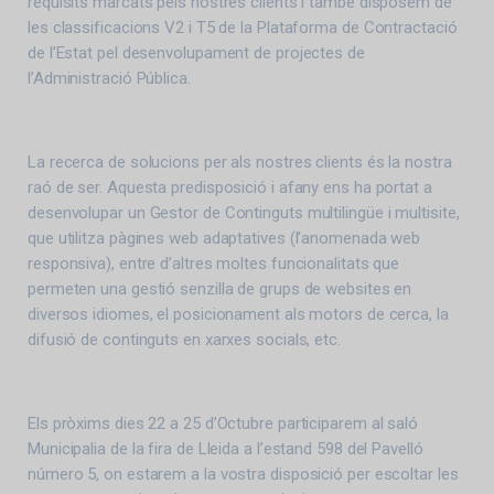
requisits marcats pels nostres clients i també disposem de
les classificacions V2 i T5 de la Plataforma de Contractació
de l’Estat pel desenvolupament de projectes de
l’Administració Pública.
La recerca de solucions per als nostres clients és la nostra
raó de ser. Aquesta predisposició i afany ens ha portat a
desenvolupar un Gestor de Continguts multilingüe i multisite,
que utilitza pàgines web adaptatives (l’anomenada web
responsiva), entre d’altres moltes funcionalitats que
permeten una gestió senzilla de grups de websites en
diversos idiomes, el posicionament als motors de cerca, la
difusió de continguts en xarxes socials, etc.
Els pròxims dies 22 a 25 d’Octubre participarem al saló
Municipalia de la fira de Lleida a l’estand 598 del Pavelló
número 5, on estarem a la vostra disposició per escoltar les