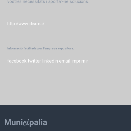
vostres necessitats i aportar-ne solucions.
http://www.idisc.es/
Informació facilitada per l’empresa expositora.
facebook
twitter
linkedin
email
imprimir