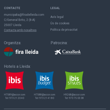
CONTACTE
LEGAL
municipalia@firadelleida.com
Avís legal
C/General Brito, 2 (8-A)
Ús de cookies
25007 Lleida
Política de privacitat
Contacta amb nosaltres
Organitza:
Patrocina:
Hotels a Lleida:
H7589@accor.com
H7588@accor.com
H9268@accor.com
Tel:
973 21 20 40
Tel:
973 21 41 80
Tel:
973 75 03 38