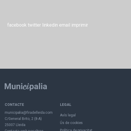
facebook
twitter
linkedin
email
imprimir
CONTACTE
LEGAL
municipalia@firadelleida.com
Avís legal
C/General Brito, 2 (8-A)
Ús de cookies
25007 Lleida
Política de privacitat
Contacta amb nosaltres