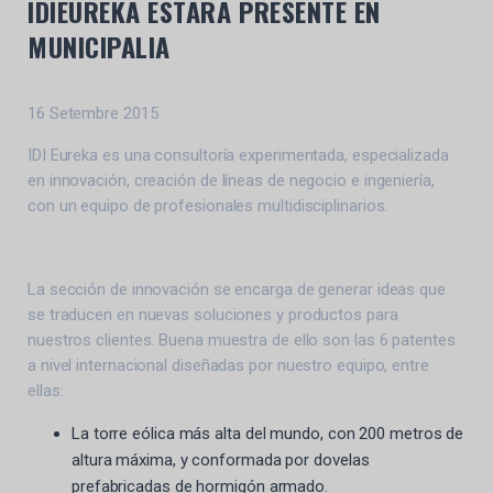
IDIEUREKA ESTARÁ PRESENTE EN
MUNICIPALIA
16 Setembre 2015
IDI Eureka es una consultoría experimentada, especializada
en innovación, creación de líneas de negocio e ingeniería,
con un equipo de profesionales multidisciplinarios.
La sección de innovación se encarga de generar ideas que
se traducen en nuevas soluciones y productos para
nuestros clientes. Buena muestra de ello son las 6 patentes
a nivel internacional diseñadas por nuestro equipo, entre
ellas:
La torre eólica más alta del mundo, con 200 metros de
altura máxima, y conformada por dovelas
prefabricadas de hormigón armado.