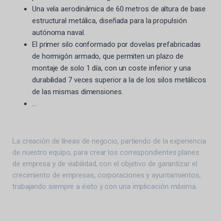
Una vela aerodinámica de 60 metros de altura de base
estructural metálica, diseñada para la propulsión
autónoma naval.
El primer silo conformado por dovelas prefabricadas
de hormigón armado, que permiten un plazo de
montaje de solo 1 día, con un coste inferior y una
durabilidad 7 veces superior a la de los silos metálicos
de las mismas dimensiones.
…
La creación de líneas de negocio, partiendo de la experiencia
de nuestro equipo, para crear los correspondientes planes
de empresa y de viabilidad, con el objetivo de garantizar el
crecimiento de empresas, corporaciones y ayuntamientos,
trabajando siempre a éxito y con una implicación máxima.