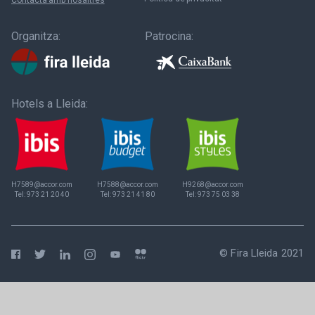
Organitza:
Patrocina:
Hotels a Lleida:
H7589@accor.com
H7588@accor.com
H9268@accor.com
Tel:
973 21 20 40
Tel:
973 21 41 80
Tel:
973 75 03 38
© Fira Lleida 2021