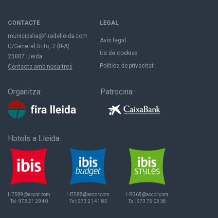
CONTACTE
LEGAL
municipalia@firadelleida.com
Avís legal
C/General Brito, 2 (8-A)
Ús de cookies
25007 Lleida
Política de privacitat
Contacta amb nosaltres
Organitza:
Patrocina:
Hotels a Lleida:
H7589@accor.com
H7588@accor.com
H9268@accor.com
Tel:
973 21 20 40
Tel:
973 21 41 80
Tel:
973 75 03 38