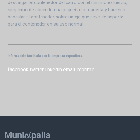
descargar el contenedor del carro con el mínimo esfuerzo,
simplemente abriendo una pequeña compuerta y haciendo
bascular el contenedor sobre un eje que sirve de soporte
para el contenedor en su uso normal.
Información facilitada por la empresa expositora.
facebook
twitter
linkedin
email
imprimir