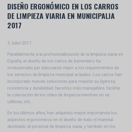
DISEÑO ERGONÓMICO EN LOS CARROS
DE LIMPIEZA VIARIA EN MUNICIPALIA
2017
3 Juliol 2017
Paralelamente a la profesionalización de la limpieza viaria en
España, el diseño de los carros de barrendero ha
evolucionado per adecuarse mejor a los requerimentos de
los servicios de limpieza municipal actuales. Los carros han
incorporado nuevas soluciones para mejorar su ligereza,
resistencia y durabilidad, hacerlos más manejables, facilitar
la colocación de los útiles de limpieza mientras no se
utilitzan, etc…
En los últimos años, han adquirido mayor importancia los
aspectos ergonómicos en el diseño de todo el material
destinado al personal de limpieza viaria, y también en los