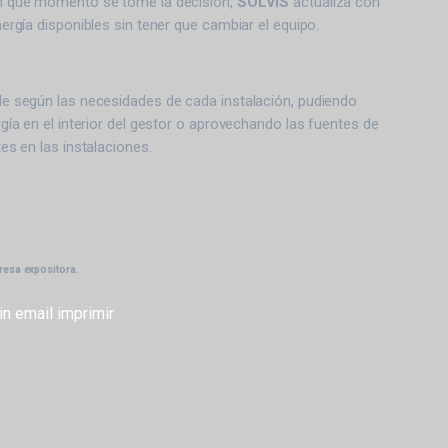
n qué momento se tome la decisión,
SOLVIS
actualiza con
ergía disponibles sin tener que cambiar el equipo.
e según las necesidades de cada instalación, pudiendo
gía en el interior del gestor o aprovechando las fuentes de
es en las instalaciones.
presa expositora.
in
email
imprimir