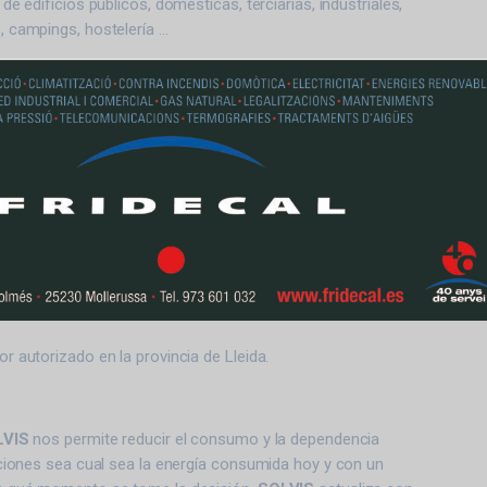
de edificios públicos, domesticas, terciarias, industriales,
 campings, hostelería …
or autorizado en la provincia de Lleida.
LVIS
nos permite reducir el consumo y la dependencia
aciones sea cual sea la energía consumida hoy y con un