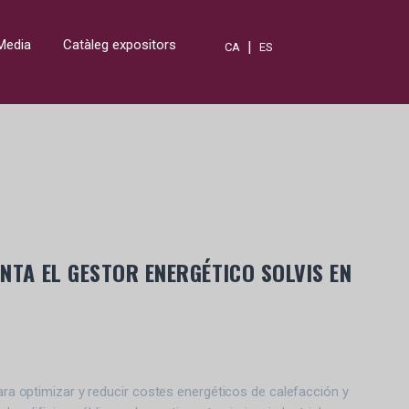
Media
Catàleg expositors
|
CA
ES
NTA EL GESTOR ENERGÉTICO SOLVIS EN
ara optimizar y reducir costes energéticos de calefacción y