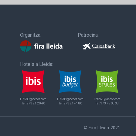
Organitza:
Patrocina:
Hotels a Lleida:
H7589@accor.com
H7588@accor.com
H9268@accor.com
Tel:
973 21 20 40
Tel:
973 21 41 80
Tel:
973 75 03 38
© Fira Lleida 2021