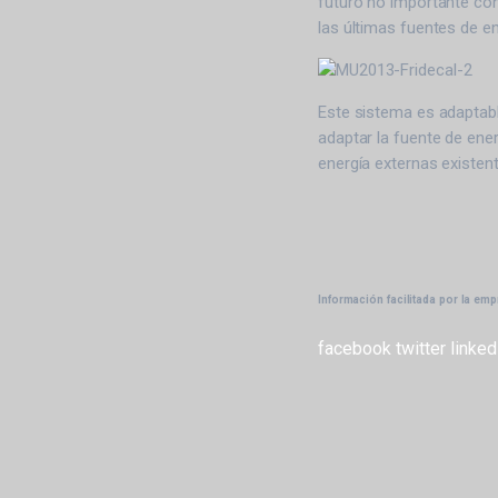
futuro no importante co
las últimas fuentes de en
Este sistema es adaptabl
adaptar la fuente de ener
energía externas existent
Información facilitada por la em
facebook
twitter
linked