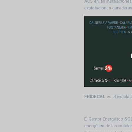
ACS en las instalaciones 
explotaciones ganaderas,
FRIDECAL
es el instalad
El Gestor Energético
SO
energética de las instal