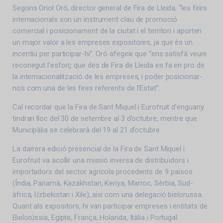
Segons Oriol Oró, director general de Fira de Lleida, “les fires
internacionals son un instrument clau de promoció
comercial i posicionament de la ciutat i el territori i aporten
un major valor a les empreses expositores, ja que és un
incentiu per participar-hi”. Oró afegeix que “ens satisfà veure
reconegut l’esforç que des de Fira de Lleida es fa en pro de
la internacionalització de les empreses, i poder posicionar-
nos com una de les fires referents de l’Estat”.
Cal recordar que la Fira de Sant Miquel i Eurofruit d’enguany
tindran lloc del 30 de setembre al 3 d’octubre, mentre que
Municipàlia se celebrarà del 19 al 21 d’octubre.
La darrera edició presencial de la Fira de Sant Miquel i
Eurofruit va acollir una missió inversa de distribuïdors i
importadors del sector agrícola procedents de 9 països
(Índia, Panamà, Kazakhstan, Kenya, Marroc, Sèrbia, Sud-
àfrica, Uzbekistan i Xile), així com una delegació bielorussa.
Quant als expositors, hi van participar empreses i entitats de
Bielorússia, Egipte, França, Holanda, Itàlia i Portugal.