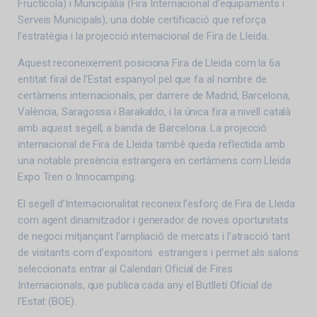
Fructícola) i Municipàlia (Fira Internacional d’equipaments i
Serveis Municipals), una doble certificació que reforça
l’estratègia i la projecció internacional de Fira de Lleida.
Aquest reconeixement posiciona Fira de Lleida com la 6a
entitat firal de l’Estat espanyol pel que fa al nombre de
certàmens internacionals, per darrere de Madrid, Barcelona,
València, Saragossa i Barakaldo, i la única fira a nivell català
amb aquest segell, a banda de Barcelona. La projecció
internacional de Fira de Lleida també queda reflectida amb
una notable presència estrangera en certàmens com Lleida
Expo Tren o Innocamping.
El segell d’Internacionalitat reconeix l’esforç de Fira de Lleida
com agent dinamitzador i generador de noves oportunitats
de negoci mitjançant l’ampliació de mercats i l’atracció tant
de visitants com d’expositors estrangers i permet als salons
seleccionats entrar al Calendari Oficial de Fires
Internacionals, que publica cada any el Butlletí Oficial de
l’Estat (BOE).