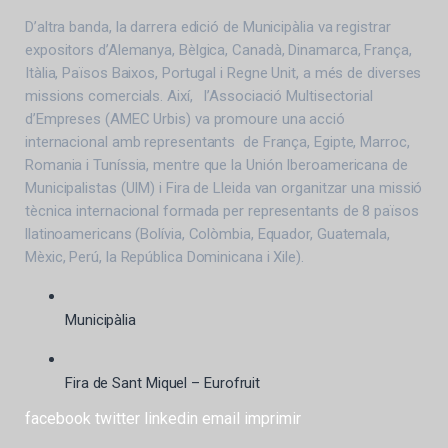
D’altra banda, la darrera edició de Municipàlia va registrar
expositors d’Alemanya, Bèlgica, Canadà, Dinamarca, França,
Itàlia, Països Baixos, Portugal i Regne Unit, a més de diverses
missions comercials. Així, l’Associació Multisectorial
d’Empreses (AMEC Urbis) va promoure una acció
internacional amb representants de França, Egipte, Marroc,
Romania i Tuníssia, mentre que la Unión Iberoamericana de
Municipalistas (UIM) i Fira de Lleida van organitzar una missió
tècnica internacional formada per representants de 8 països
llatinoamericans (Bolívia, Colòmbia, Equador, Guatemala,
Mèxic, Perú, la República Dominicana i Xile).
Municipàlia
Fira de Sant Miquel – Eurofruit
facebook
twitter
linkedin
email
imprimir