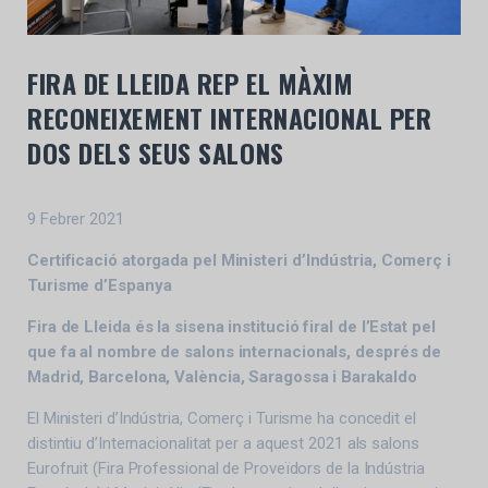
FIRA DE LLEIDA REP EL MÀXIM
RECONEIXEMENT INTERNACIONAL PER
DOS DELS SEUS SALONS
9 Febrer 2021
Certificació atorgada pel
Ministeri d’Indústria, Comerç i
Turisme d’Espanya
Fira de Lleida és la sisena institució firal de l’Estat pel
que fa al nombre de salons internacionals, després de
Madrid, Barcelona, València, Saragossa i Barakaldo
El Ministeri d’Indústria, Comerç i Turisme ha concedit el
distintiu d’Internacionalitat per a aquest 2021 als salons
Eurofruit (Fira Professional de Proveïdors de la Indústria