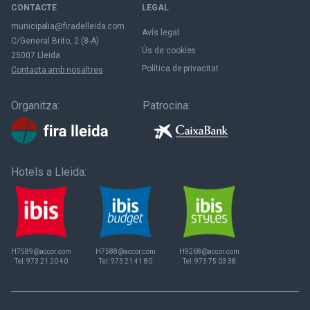
CONTACTE
LEGAL
municipalia@firadelleida.com
Avís legal
C/General Brito, 2 (8-A)
Ús de cookies
25007 Lleida
Política de privacitat
Contacta amb nosaltres
Organitza:
Patrocina:
Hotels a Lleida:
H7589@accor.com
H7588@accor.com
H9268@accor.com
Tel:
973 21 20 40
Tel:
973 21 41 80
Tel:
973 75 03 38