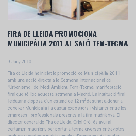
FIRA DE LLEIDA PROMOCIONA
MUNICIPÀLIA 2011 AL SALÓ TEM-TECMA
9 Juny 2010
Fira de Lleida ha iniciat la promoció de
Municipàlia 2011
amb una acció directa a la Setmana Internacional de
l’Urbanisme i del Medi Ambient, Tem-Tecma, manifestació
firal que té lloc aquesta setmana a Madrid. La institució firal
2
lleidatana disposa d’un estand de 12 m
destinat a donar a
conèixer Municipalia i a captar expositors i visitants entre les
empreses i professionals presents a la fira madrilenya. El
director general de Fira de Lleida, Oriol Oró, és avui al
certamen madrileny per portar a terme diverses entrevistes
amb representants institucionals i d’empreses del sector.