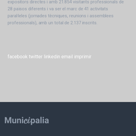
expositors directes i amb 21.854 visitants professionals de
28 països diferents i va ser el marc de 41 activitats
paral·leles (jornades tècniques, reunions i assemblees
professionals), amb un total de 2.137 inscrits.
facebook
twitter
linkedin
email
imprimir