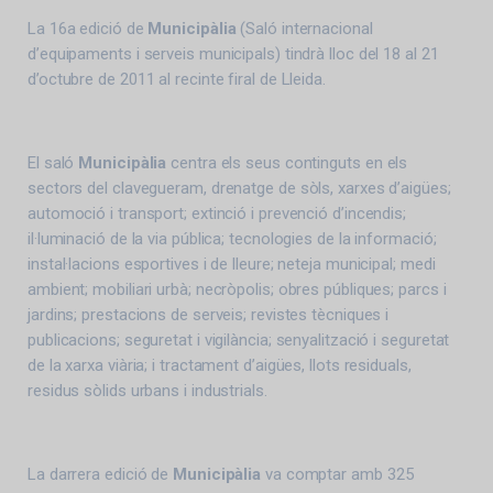
La 16a edició de
Municipàlia
(Saló internacional
d’equipaments i serveis municipals) tindrà lloc del 18 al 21
d’octubre de 2011 al recinte firal de Lleida.
El saló
Municipàlia
centra els seus continguts en els
sectors del clavegueram, drenatge de sòls, xarxes d’aigües;
automoció i transport; extinció i prevenció d’incendis;
il·luminació de la via pública; tecnologies de la informació;
instal·lacions esportives i de lleure; neteja municipal; medi
ambient; mobiliari urbà; necròpolis; obres públiques; parcs i
jardins; prestacions de serveis; revistes tècniques i
publicacions; seguretat i vigilància; senyalització i seguretat
de la xarxa viària; i tractament d’aigües, llots residuals,
residus sòlids urbans i industrials.
La darrera edició de
Municipàlia
va comptar amb 325