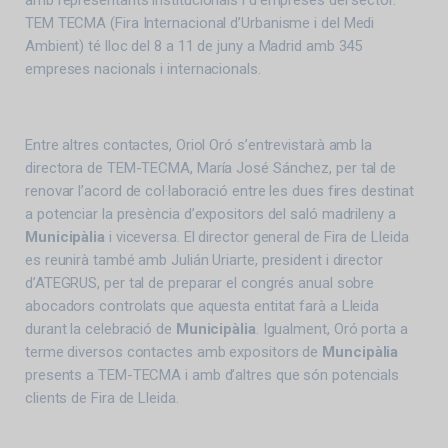
TEM TECMA (Fira Internacional d’Urbanisme i del Medi
Ambient) té lloc del 8 a 11 de juny a Madrid amb 345
empreses nacionals i internacionals.
Entre altres contactes, Oriol Oró s’entrevistarà amb la
directora de TEM-TECMA, María José Sánchez, per tal de
renovar l’acord de col·laboració entre les dues fires destinat
a potenciar la presència d’expositors del saló madrileny a
Municipàlia
i viceversa. El director general de Fira de Lleida
es reunirà també amb Julián Uriarte, president i director
d’ATEGRUS, per tal de preparar el congrés anual sobre
abocadors controlats que aquesta entitat farà a Lleida
durant la celebració de
Municipàlia
. Igualment, Oró porta a
terme diversos contactes amb expositors de
Muncipàlia
presents a TEM-TECMA i amb d’altres que són potencials
clients de Fira de Lleida.