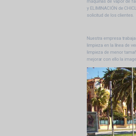
máquinas de vapor de fab
y ELIMINACIÓN de CHICLE
solicitud de los clientes.
Nuestra empresa trabaj
limpieza en la línea de
limpieza de menor tamaño
mejorar con ello la imag