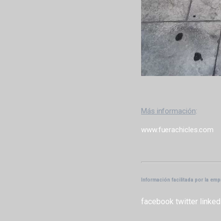
Más información
:
www.fuerachicles.com
Información facilitada por la em
facebook
twitter
linked