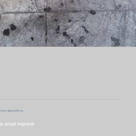
presa expositora.
in
email
imprimir