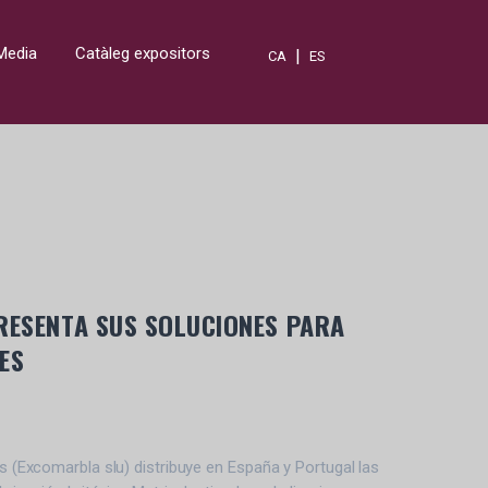
Media
Catàleg expositors
|
CA
ES
ESENTA SUS SOLUCIONES PARA
ES
 (Excomarbla slu) distribuye en España y Portugal las