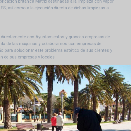
ricación británica Matrix destinadas a la limpieza con vapor
S, así como a la ejecución directa de dichas limpiezas a
a directamente con Ayuntamientos y grandes empresas de
 venta de las máquinas y colaboramos con empresas de
 para solucionar este problema estético de sus clientes y
en de sus empresas y locales.