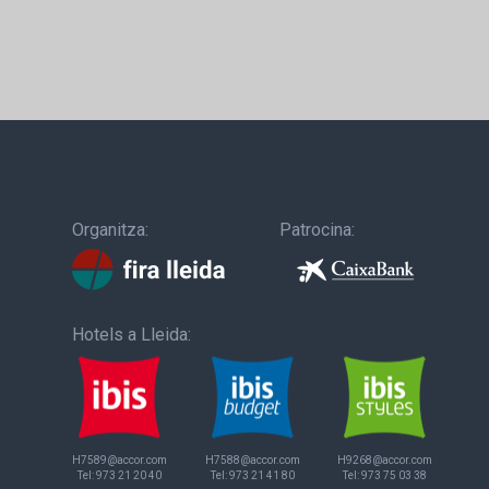
Organitza:
Patrocina:
Hotels a Lleida:
H7589@accor.com
H7588@accor.com
H9268@accor.com
Tel:
973 21 20 40
Tel:
973 21 41 80
Tel:
973 75 03 38