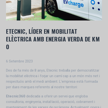
ETECNIC, LÍDER EN MOBILITAT
ELÈCTRICA AMB ENERGIA VERDA DE KM
0
6 Setembre 2023
Des de fa més de 8 anys, Etecnic treballa per democratitzar
la mobilitat elèctrica i forjar un camí cap a un món més net i
respectuós amb el medi ambient. L’empresa està formada
per dues marques referents al nostre territori:
Etecnic360
dedicada a oferir un servei que engloba
consultoria, enginyeria, instal·lació, operació, cobrament i
manteniment de les xarxes de recàrrega. Actualment, opera i