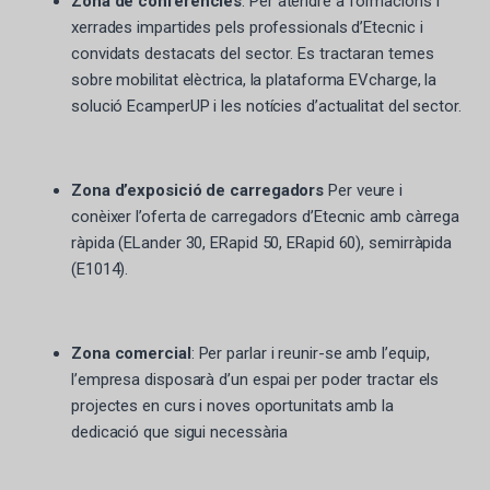
Zona de conferències
: Per atendre a formacions i
xerrades impartides pels professionals d’Etecnic i
convidats destacats del sector. Es tractaran temes
sobre mobilitat elèctrica, la plataforma EVcharge, la
solució EcamperUP i les notícies d’actualitat del sector.
Zona d’exposició de carregadors
Per veure i
conèixer l’oferta de carregadors d’Etecnic amb càrrega
ràpida (ELander 30, ERapid 50, ERapid 60), semirràpida
(E1014).
Zona comercial
: Per parlar i reunir-se amb l’equip,
l’empresa disposarà d’un espai per poder tractar els
projectes en curs i noves oportunitats amb la
dedicació que sigui necessària