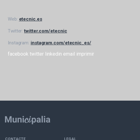
Web:
etecnic.es
Twitter:
twitter.com/etecnic
Instagram:
instagram.com/etecnic_es/
facebook
twitter
linkedin
email
imprimir
CONTACTE
LEGAL