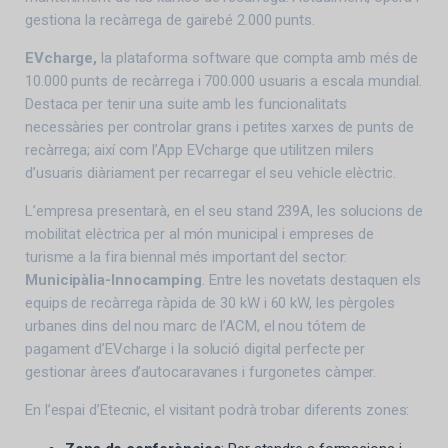
gestiona la recàrrega de gairebé 2.000 punts.
EVcharge,
la plataforma software que compta amb més de
10.000 punts de recàrrega i 700.000 usuaris a escala mundial.
Destaca per tenir una suite amb les funcionalitats
necessàries per controlar grans i petites xarxes de punts de
recàrrega; així com l’App EVcharge que utilitzen milers
d’usuaris diàriament per recarregar el seu vehicle elèctric.
L’empresa presentarà, en el seu stand 239A, les solucions de
mobilitat elèctrica per al món municipal i empreses de
turisme a la fira biennal més important del sector:
Municipàlia-Innocamping
. Entre les novetats destaquen els
equips de recàrrega ràpida de 30 kW i 60 kW, les pèrgoles
urbanes dins del nou marc de l’ACM, el nou tótem de
pagament d’EVcharge i la solució digital perfecte per
gestionar àrees d’autocaravanes i furgonetes càmper.
En l’espai d’Etecnic, el visitant podrà trobar diferents zones: