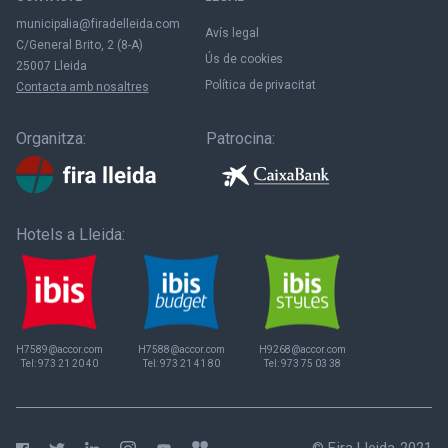
municipalia@firadelleida.com
Avís legal
C/General Brito, 2 (8-A)
Ús de cookies
25007 Lleida
Política de privacitat
Contacta amb nosaltres
Organitza:
Patrocina:
Hotels a Lleida:
H7589@accor.com
H7588@accor.com
H9268@accor.com
Tel:
973 21 20 40
Tel:
973 21 41 80
Tel:
973 75 03 38
© Fira Lleida 2021