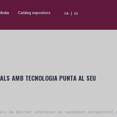
Media
Catàleg expositors
|
CA
ES
PALS AMB TECNOLOGIA PUNTA AL SEU
als de Kärcher ofereixen un rendiment excepcional p