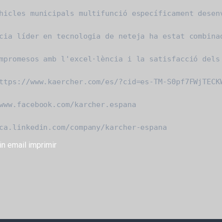
hicles municipals multifunció específicament desen
cia líder en tecnologia de neteja ha estat combina
mpromesos amb l'excel·lència i la satisfacció dels
ttps://www.kaercher.com/es/?cid=es-TM-S0pf7FWjTECKW
www.facebook.com/karcher.espana

ca.linkedin.com/company/karcher-espana
in
email
imprimir