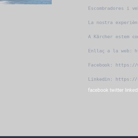
Escombradores i ve
La nostra experièn
A Kärcher estem co
Enllaç a la web: h
Facebook: https://
Linkedin: https://
facebook
twitter
linked