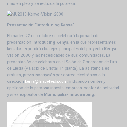
más empleo y se reduzca la pobreza.
Presentación “Introducing Kenya”
El martes 22 de octubre se celebrará la jornada de
presentación
Introducing Kenya
, en la que representantes
keniatas expondrán los ejes principales del proyecto
Kenya
Vision 2030
y las necesidades de sus comunidades. La
presentación se celebrará en el Salón de Congresos de Fira
de Lleida (Palacio de Cristal, 1ª planta). La asistencia es
gratuita, previa inscripción por correo electrónico a la
dirección
kenia@firadelleida.com
, indicando nombre y
apellidos de la persona inscrita, empresa, sector de actividad
y si es expositor de
Municipalia-Innocamping.