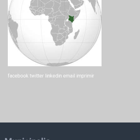
facebook
twitter
linkedin
email
imprimir