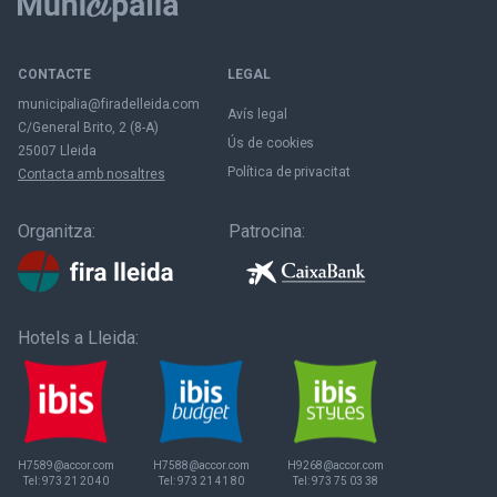
CONTACTE
LEGAL
municipalia@firadelleida.com
Avís legal
C/General Brito, 2 (8-A)
Ús de cookies
25007 Lleida
Política de privacitat
Contacta amb nosaltres
Organitza:
Patrocina:
Hotels a Lleida:
H7589@accor.com
H7588@accor.com
H9268@accor.com
Tel:
973 21 20 40
Tel:
973 21 41 80
Tel:
973 75 03 38