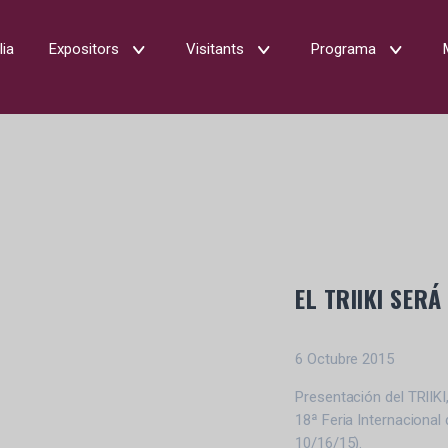
lia
Expositors
Visitants
Programa
EL TRIIKI SER
6 Octubre 2015
Presentación del TRIIKI,
18ª Feria Internacional 
10/16/15).