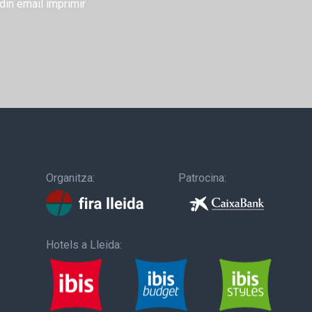
din
email
imprimir
Organitza:
Patrocina:
Hotels a Lleida: