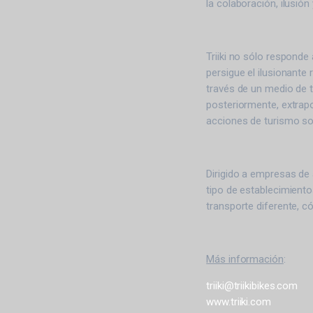
la colaboración, ilusió
Triiki no sólo respond
persigue el ilusionante 
través de un medio de 
posteriormente, extrap
acciones de turismo so
Dirigido a empresas de 
tipo de establecimient
transporte diferente, c
Más información
:
triiki@triikibikes.com
www.triiki.com