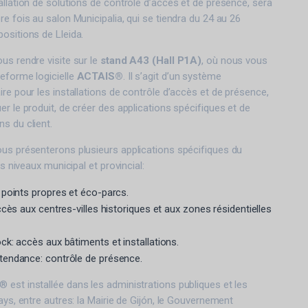
allation de solutions de contrôle d’accès et de présence, sera
e fois au salon Municipalia, qui se tiendra du 24 au 26
ositions de Lleida.
us rendre visite sur le
stand A43 (Hall P1A)
, où nous vous
eforme logicielle
ACTAIS®
. Il s’agit d’un système
ire pour les installations de contrôle d’accès et de présence,
er le produit, de créer des applications spécifiques et de
s du client.
ous présenterons plusieurs applications spécifiques du
es niveaux municipal et provincial:
points propres et éco-parcs.
cès aux centres-villes historiques et aux zones résidentielles
k: accès aux bâtiments et installations.
endance: contrôle de présence.
est installée dans les administrations publiques et les
ays, entre autres: la Mairie de Gijón, le Gouvernement