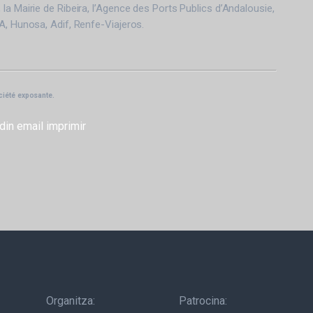
la Mairie de Ribeira, l’Agence des Ports Publics d’Andalousie,
A, Hunosa, Adif, Renfe-Viajeros.
ciété exposante.
din
email
imprimir
Organitza:
Patrocina: