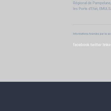
Régional de Pampelune, 
les Ports d’Etat, EMULS
Informations fournies par la so
facebook
twitter
linke