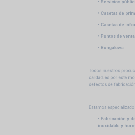
• Servicios públi
• Casetas de prim
• Casetas de info
• Puntos de vent
• Bungalows
Todos nuestros product
calidad, es por este m
defectos de fabricación
Estamos especializado
• Fabricación y d
inoxidable y hor