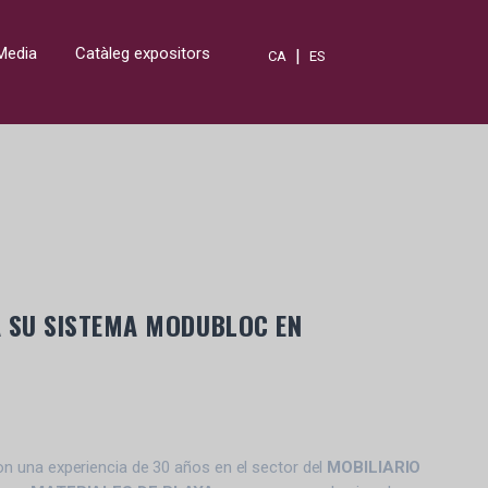
Media
Catàleg expositors
|
CA
ES
A SU SISTEMA MODUBLOC EN
 una experiencia de 30 años en el sector del
MOBILIARIO