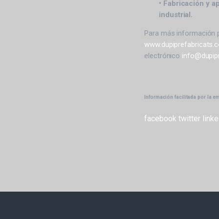
• Fabricación y a
industrial.
Para más información 
www.dupiprefabricats.
electrónico
info@dupip
Información facilitada por la e
facebook
twitter
linke