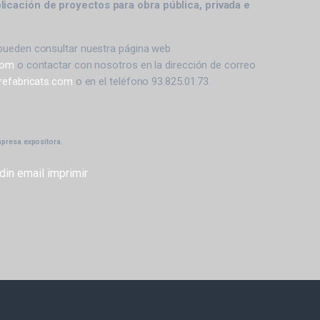
plicación de proyectos para obra pública, privada e
pueden consultar nuestra página web
com
o contactar con nosotros en la dirección de correo
refabricats.com
o en el teléfono 93.825.01.73.
mpresa expositora.
din
email
imprimir