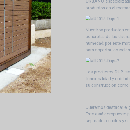
URBANO
, especializa
productos en el merca
Nuestros productos est
concretas de las divers
humedad; por este moti
para soportar las inclem
Los productos
DUPI
ti
funcionalidad y calida
su construcción como e
Queremos destacar el g
Éste está compuesto po
separado o unidos y se 