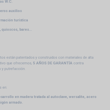
cos W.C.
eros auxilios
rmación turística
a, quioscos, bares…
os están patentados y construidos con materiales de alta
otivo que ofrecemos,
5 AÑOS DE GARANTÍA
contra
 y putrefacción.
s en:
esarrollo en madera tratada al autoclave, wersalite, acero
migón armado.