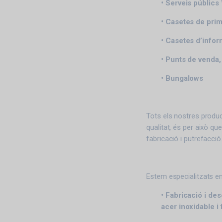
• Serveis públics
• Casetes de prim
• Casetes d’infor
• Punts de venda
• Bungalows
Tots els nostres produc
qualitat, és per això q
fabricació i putrefacció
Estem especialitzats en
• Fabricació i de
acer inoxidable i