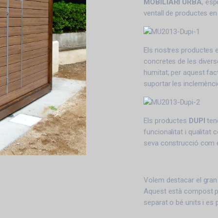
MOBILIARI URBÀ
, esp
ventall de productes en
Els nostres productes e
concretes de les diverse
humitat; per aquest fac
suportar les inclemèncie
Els productes
DUPI
ten
funcionalitat i qualitat
seva construcció com en
Volem destacar el gran 
Aquest està compost pe
separat o bé units i es 