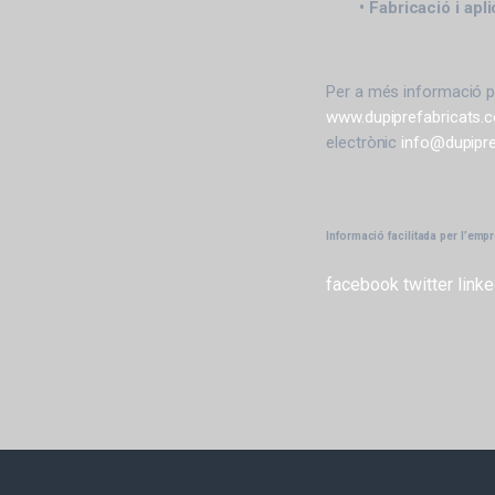
• Fabricació i apl
Per a més informació p
www.dupiprefabricats.
electrònic
info@dupipr
Informació facilitada per l’emp
facebook
twitter
linke