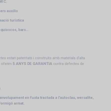
 W.C.
ers auxilis
mació turística
, quioscos, bars…
tes estan patentats i construïts amb materials d’alta
ue oferim
5 ANYS DE GARANTIA
contra defectes de
.
:
senvolupament en fusta tractada a l’autoclau, wersalite,
 formigó armat.