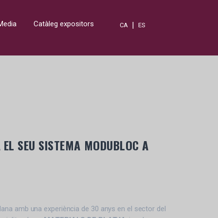
Media
Catàleg expositors
|
CA
ES
A EL SEU SISTEMA MODUBLOC A
na amb una experiència de 30 anys en el sector del