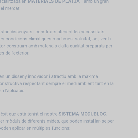
ecialitzada en
MATERIALS DE PLATJA
, i amb un gran
 el mercat.
stan dissenyats i construïts atenent les necessitats
s condicions climàtiques marítimes: salinitat, sol, vent i
tor construïm amb materials d’alta qualitat preparats per
s de l’exterior.
en un disseny innovador i atractiu amb la màxima
 constructiva respectant sempre el medi ambient tant en la
 l’aplicació.
èxit que està tenint el nostre
SISTEMA MODUBLOC
.
r mòduls de diferents mides, que poden instal·lar-se per
poden aplicar en múltiples funcions: