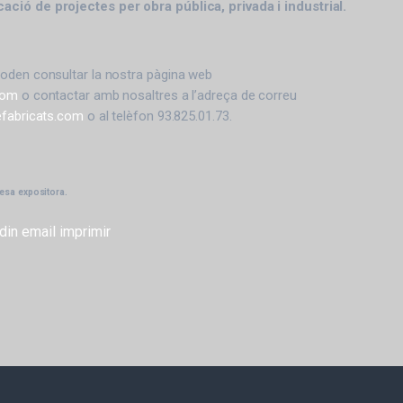
icació de projectes per obra pública, privada i industrial.
oden consultar la nostra pàgina web
com
o contactar amb nosaltres a l’adreça de correu
efabricats.com
o al telèfon 93.825.01.73.
resa expositora.
din
email
imprimir