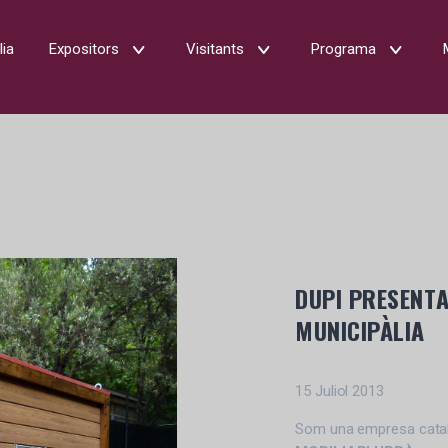
lia
Expositors
Visitants
Programa
DUPI PRESENT
MUNICIPÀLIA
15 Juliol 2013
Som una empresa catala