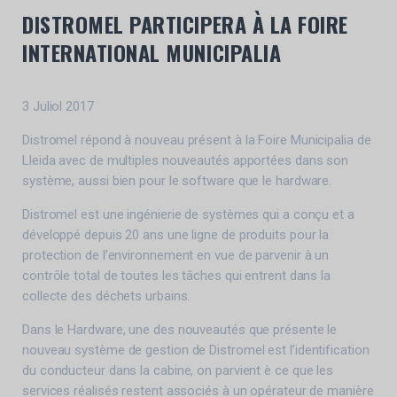
DISTROMEL PARTICIPERA À LA FOIRE
INTERNATIONAL MUNICIPALIA
3 Juliol 2017
Distromel répond à nouveau présent à la Foire Municipalia de
Lleida avec de multiples nouveautés apportées dans son
système, aussi bien pour le software que le hardware.
Distromel est une ingénierie de systèmes qui a conçu et a
développé depuis 20 ans une ligne de produits pour la
protection de l’environnement en vue de parvenir à un
contrôle total de toutes les tâches qui entrent dans la
collecte des déchets urbains.
Dans le Hardware, une des nouveautés que présente le
nouveau système de gestion de Distromel est l’identification
du conducteur dans la cabine, on parvient è ce que les
services réalisés restent associés à un opérateur de manière