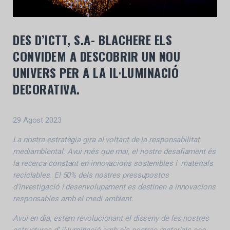
DES D’ICTT, S.A- BLACHERE ELS
CONVIDEM A DESCOBRIR UN NOU
UNIVERS PER A LA IL·LUMINACIÓ
DECORATIVA.
29 Agost 2023
La nostra estratègia gira al voltant de la responsabilitat
mediambiental: Avui més que mai, el nostre desafiament és
la recerca constant en innovacions sostenibles i materials
reciclables. El 50% dels nostres pressupostos
d’investigació i desenvolupament es destinen a innovacions
responsables amb el medi ambient.
Avui en dia, estem revolucionant el disseny de les nostres