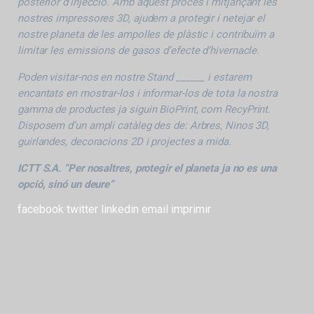
posterior d’injecció. Amb aquest procés i mitjançant les
nostres impressores 3D, ajudem a protegir i netejar el
nostre planeta de les ampolles de plàstic i contribuïm a
limitar les emissions de gasos d’efecte d’hivernacle.
Poden visitar-nos en nostre Stand ______ i estarem
encantats en mostrar-los i informar-los de tota la nostra
gamma de productes ja siguin BioPrint, com RecyPrint.
Disposem d’un ampli catàleg des de: Arbres, Ninos 3D,
guirlandes, decoracions 2D i projectes a mida.
ICTT S.A. “Per nosaltres, protegir el planeta ja no es una
opció, sinó un deure”
facebook
twitter
linkedin
email
imprimir