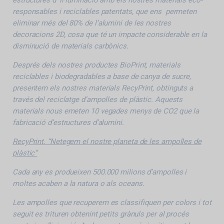
estructures d’ il·luminació amb els nostres materials eco-
responsables i reciclables patentats, que ens permeten
eliminar més del 80% de l’alumini de les nostres
decoracions 2D, cosa que té un impacte considerable en la
disminució de materials carbònics.
Després dels nostres productes BioPrint, materials
reciclables i biodegradables a base de canya de sucre,
presentem els nostres materials RecyPrint, obtinguts a
través del reciclatge d’ampolles de plàstic. Aquests
materials nous emeten 10 vegades menys de CO2 que la
fabricació d’estructures d’alumini.
RecyPrint. “Netegem el nostre planeta de les ampolles de
plàstic”
Cada any es produeixen 500.000 milions d’ampolles i
moltes acaben a la natura o als oceans.
Les ampolles que recuperem es classifiquen per colors i tot
seguit es trituren obtenint petits grànuls per al procés