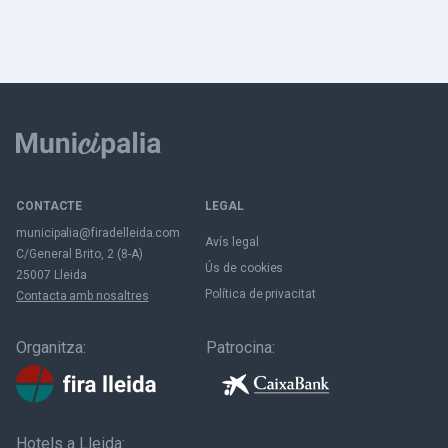
CONTACTE
LEGAL
municipalia@firadelleida.com
Avís legal
C/General Brito, 2 (8-A)
Ús de cookies
25007 Lleida
Política de privacitat
Contacta amb nosaltres
Organitza:
Patrocina:
Hotels a Lleida: