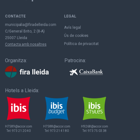
CONTACTE
LEGAL
municipalia@firadelleida.com
Avís legal
C/General Brito, 2 (8-A)
Ús de cookies
25007 Lleida
Política de privacitat
Contacta amb nosaltres
Organitza:
Patrocina:
Hotels a Lleida:
H7589@accor.com
H7588@accor.com
H9268@accor.com
Tel:
973 21 20 40
Tel:
973 21 41 80
Tel:
973 75 03 38