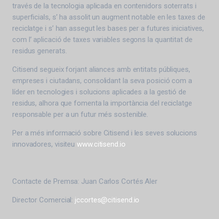
través de la tecnologia aplicada en contenidors soterrats i
superficials, s’ ha assolit un augment notable en les taxes de
reciclatge i s’ han assegut les bases per a futures iniciatives,
com l’ aplicació de taxes variables segons la quantitat de
residus generats.
Citisend segueix forjant aliances amb entitats públiques,
empreses i ciutadans, consolidant la seva posició com a
líder en tecnologies i solucions aplicades a la gestió de
residus, alhora que fomenta la importància del reciclatge
responsable per a un futur més sostenible.
Per a més informació sobre Citisend i les seves solucions
innovadores, visiteu
www.citisend.io
Contacte de Premsa: Juan Carlos Cortés Aler
Director Comercial:
jccortes@citisend.io