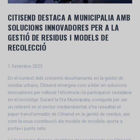
CITISEND DESTACA A MUNICIPALIA AMB
SOLUCIONS INNOVADORES PER A LA
GESTIÓ DE RESIDUS I MODELS DE
RECOLECCIÓ
1 Setembre 2023
En el context dels creixents desafiaments en la gestió de
residus urbans, Citisend emergeix com a líder en solucions
innovadores per millorar l’eficiència i la participació ciutadana
en el reciclatge. Durant la fira Municipalia, coneguda per ser
un referent en el sector mediambiental, s’ha ressaltat el
paper transformador de Citisend en la gestió de residus, així
com la seua contribució als models de recollida «porta a
porta» i punts nets.