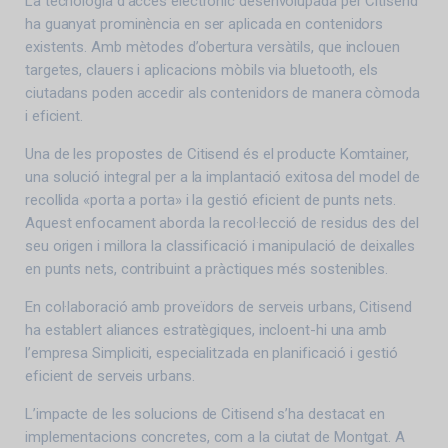
La tecnologia d’accés electrònic desenvolupada per Citisend
ha guanyat prominència en ser aplicada en contenidors
existents. Amb mètodes d’obertura versàtils, que inclouen
targetes, clauers i aplicacions mòbils via bluetooth, els
ciutadans poden accedir als contenidors de manera còmoda
i eficient.
Una de les propostes de Citisend és el producte Komtainer,
una solució integral per a la implantació exitosa del model de
recollida «porta a porta» i la gestió eficient de punts nets.
Aquest enfocament aborda la recol·lecció de residus des del
seu origen i millora la classificació i manipulació de deixalles
en punts nets, contribuint a pràctiques més sostenibles.
En col·laboració amb proveïdors de serveis urbans, Citisend
ha establert aliances estratègiques, incloent-hi una amb
l’empresa Simpliciti, especialitzada en planificació i gestió
eficient de serveis urbans.
L’impacte de les solucions de Citisend s’ha destacat en
implementacions concretes, com a la ciutat de Montgat. A