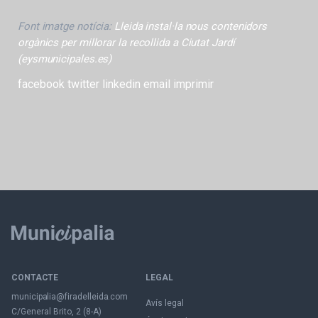
Font imatge notícia:
Lleida instal·la nous contenidors
orgànics per millorar la recollida a Ciutat Jardí
(eysmunicipales.es)
facebook
twitter
linkedin
email
imprimir
CONTACTE
LEGAL
municipalia@firadelleida.com
Avís legal
C/General Brito, 2 (8-A)