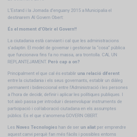
L’Estand i la Jornada d’enguany 2015 a Municipalia el
destinarem Al Govern Obert:
És el moment d’Obrir el Govern!!
La ciutadania està canviant i cal que les administracions
s’adaptin. El model de governar i gestionar la “cosa” pública
que funcionava fins fa no massa, ara trontolla. CAL UN
REPLANTEJAMENT.
Però cap a on?
Principalment el que cal és establir
una relació diferent
entre la ciutadania i els seus governants, establir un diàleg
permanent i bidireccional entre l’Administració i les persones
a l’hora de decidir, definir i aplicar les polítiques publiques. I
tot això passa per introduir i desenvolupar instruments de
participació i col·laboració ciutadana en els assumptes
públics. Es el que s’anomena GOVERN OBERT.
Les
Noves Tecnologies
han de ser
un aliat
per emprendre
aquest canvi perquè fan més fàcils i possibles entorns