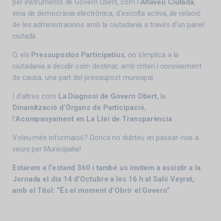
per instruments de Govern Obert, com l’
Altaveu Ciutadà
,
eina de democràcia electrònica, d’escolta activa, de relació
de les administracions amb la ciutadania a través d’un panel
ciutadà.
O, els
Pressupostos Participatius
, on s’implica a la
ciutadania a decidir com destinar, amb criteri i coneixement
de causa, una part del pressupost municipal.
I d’altres com
La Diagnosi de Govern Obert
, la
Dinamització d’Òrgans de Participació
,
l’
Acompanyament en La Llei de Transparència
…
Voleu més informació? Doncs no dubteu en passar-nos a
veure per Municipalia!
Estarem a l’estand 360 i també us invitem a assistir a la
Jornada el dia 14 d’Octubre a les 16 h al Saló Veyrat,
amb el Títol: “És el moment d’Obrir el Govern”.