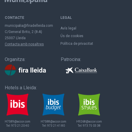
CONTACTE
LEGAL
municipalia@firadelleida.com
Avís legal
C/General Brito, 2 (8-A)
Ús de cookies
25007 Lleida
Política de privacitat
Contacta amb nosaltres
Organitza:
Patrocina:
Hotels a Lleida:
H7589@accor.com
H7588@accor.com
H9268@accor.com
Tel:
973 21 20 40
Tel:
973 21 41 80
Tel:
973 75 03 38