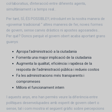
col·laboratius, d’interacció entre diferents agents,
simultàniament i a temps real…
Per tant, SÍ, ÉS POSSIBLE!!, introduint en la nostra manera de
«governar tradicional “ altres maneres de fer, noves formes
de govern, sense canvis dràstics ni apostes agosarades…
Per què? Doncs perquè el govern obert acaba aportant grans
guanys:
Apropa l’administració a la ciutadania
Fomenta una major implicació de la ciutadania
Augmenta la qualitat, eficiència i rapidesa de la
resposta de l’administració pública i redueix costos
Fa les administracions més transparents i
compromeses
Millora el funcionament intern
I aquests anys, ens han permès veure la diferència entre
polítiques desenvolupades amb esperit de govern obert o
sense, tal i com mostra el següent gràfic sobre percepcions