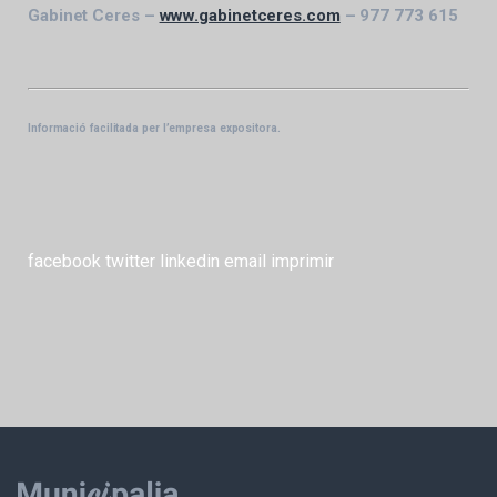
Gabinet Ceres –
www.gabinetceres.com
– 977 773 615
Informació facilitada per l’empresa expositora.
facebook
twitter
linkedin
email
imprimir