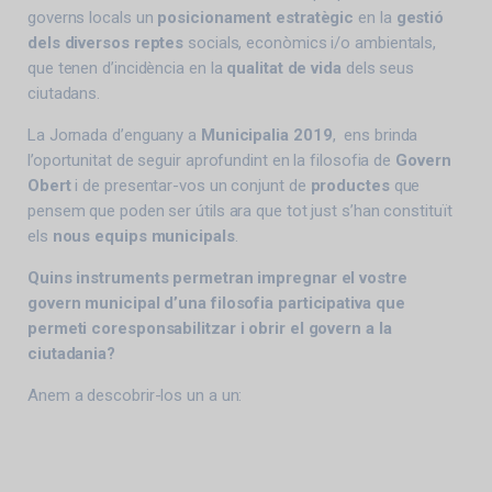
governs locals un
posicionament estratègic
en la
gestió
dels diversos reptes
socials, econòmics i/o ambientals,
que tenen d’incidència en la
qualitat de vida
dels seus
ciutadans.
La Jornada d’enguany a
Municipalia 2019
, ens brinda
l’oportunitat de seguir aprofundint en la filosofia de
Govern
Obert
i de presentar-vos un conjunt de
productes
que
pensem que poden ser útils ara que tot just s’han constituït
els
nous equips municipals
.
Quins instruments permetran impregnar el vostre
govern municipal d’una filosofia participativa que
permeti coresponsabilitzar i obrir el govern a la
ciutadania?
Anem a descobrir-los un a un: