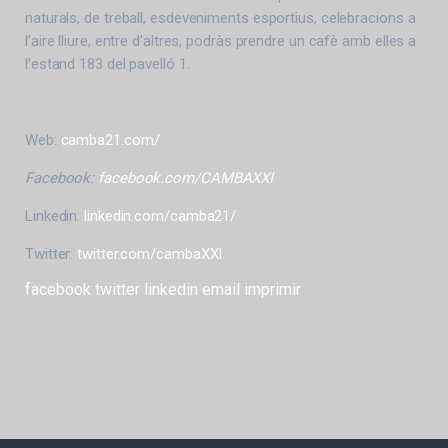
naturals, de treball, esdeveniments esportius, celebracions a
l’aire lliure, entre d’altres, podràs prendre un cafè amb elles a
l’estand 183 del pavelló 1.
Web:
camba21.com/
Facebook:
facebook.com/CAMBAXXI
Linkedin:
linkedin.com/camba21/
Twitter:
twitter.com/cambaXXI
facebook
twitter
linkedin
email
imprimir