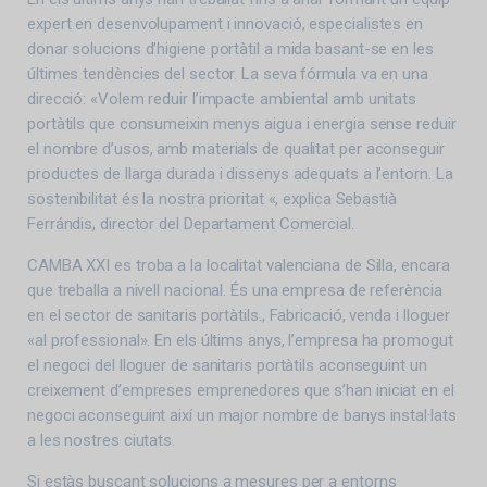
expert en desenvolupament i innovació, especialistes en
donar solucions d’higiene portàtil a mida basant-se en les
últimes tendències del sector. La seva fórmula va en una
direcció: «Volem reduir l’impacte ambiental amb unitats
portàtils que consumeixin menys aigua i energia sense reduir
el nombre d’usos, amb materials de qualitat per aconseguir
productes de llarga durada i dissenys adequats a l’entorn. La
sostenibilitat és la nostra prioritat «, explica Sebastià
Ferrándis, director del Departament Comercial.
CAMBA XXI es troba a la localitat valenciana de Silla, encara
que treballa a nivell nacional. És una empresa de referència
en el sector de sanitaris portàtils., Fabricació, venda i lloguer
«al professional». En els últims anys, l’empresa ha promogut
el negoci del lloguer de sanitaris portàtils aconseguint un
creixement d’empreses emprenedores que s’han iniciat en el
negoci aconseguint així un major nombre de banys instal·lats
a les nostres ciutats.
Si estàs buscant solucions a mesures per a entorns