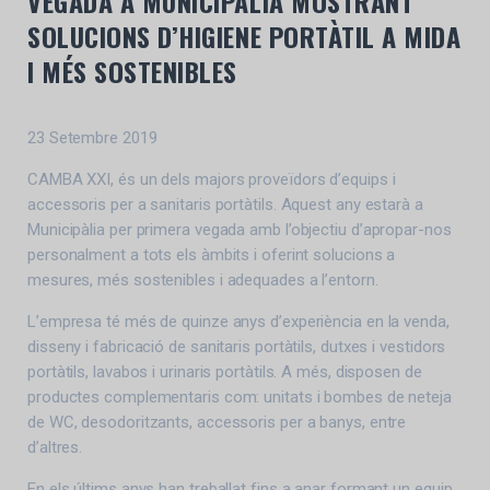
VEGADA A MUNICIPÀLIA MOSTRANT
SOLUCIONS D’HIGIENE PORTÀTIL A MIDA
I MÉS SOSTENIBLES
23 Setembre 2019
CAMBA XXI, és un dels majors proveïdors d’equips i
accessoris per a sanitaris portàtils. Aquest any estarà a
Municipàlia per primera vegada amb l’objectiu d’apropar-nos
personalment a tots els àmbits i oferint solucions a
mesures, més sostenibles i adequades a l’entorn.
L’empresa té més de quinze anys d’experiència en la venda,
disseny i fabricació de sanitaris portàtils, dutxes i vestidors
portàtils, lavabos i urinaris portàtils. A més, disposen de
productes complementaris com: unitats i bombes de neteja
de WC, desodoritzants, accessoris per a banys, entre
d’altres.
En els últims anys han treballat fins a anar formant un equip