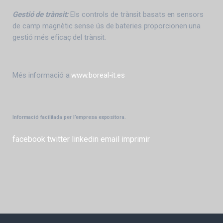
Gestió de trànsit:
Els controls de trànsit basats en sensors
de camp magnètic sense ús de bateries proporcionen una
gestió més eficaç del trànsit.
Més informació a
www.boreal-it.es
Informació facilitada per l’empresa expositora.
facebook
twitter
linkedin
email
imprimir