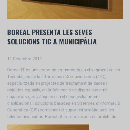
BOREAL PRESENTA LES SEVES
SOLUCIONS TIC A MUNICIPÀLIA
11 Setembre 2013
Boreal-IT és una empresa emmarcada en el segment de les
Tecnologies de la Informació i Comunicacions (TIC),
especialitzada en projectes de tractament de dades i
objectes espaials, en la fabricació de dispositius amb
capacitats geogràfiques i en el desenvolupament
d’aplicacions i solucions basades en Sistemes d’Informació
Geogràfica (GIS) combinant el suport informàtic amb les
telecomunicacions. Boreal ofereix solucions en àmbits de