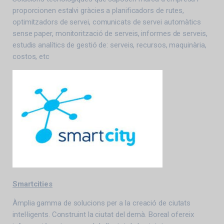
proporcionen estalvi gràcies a planificadors de rutes,
optimitzadors de servei, comunicats de servei automàtics
sense paper, monitorització de serveis, informes de serveis,
estudis analítics de gestió de: serveis, recursos, maquinària,
costos, etc
Smartcities
Àmplia gamma de solucions per a la creació de ciutats
intel·ligents. Construint la ciutat del demà. Boreal ofereix