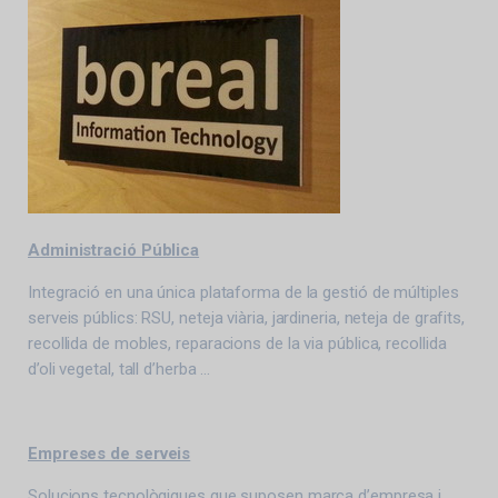
Administració Pública
Integració en una única plataforma de la gestió de múltiples
serveis públics: RSU, neteja viària, jardineria, neteja de grafits,
recollida de mobles, reparacions de la via pública, recollida
d’oli vegetal, tall d’herba …
Empreses de serveis
Solucions tecnològiques que suposen marca d’empresa i