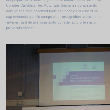
Comitès Científics i les Autoritats Sanitàries competents
dels països més desenvolupats han conclòs que no hi ha
cap evidència que els camps electromagnètics usats per les
antenes, tant de telefonia mòbil com de ràdio o televisió,
provoquin càncer.