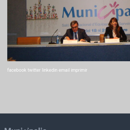
facebook
twitter
linkedin
email
imprimir