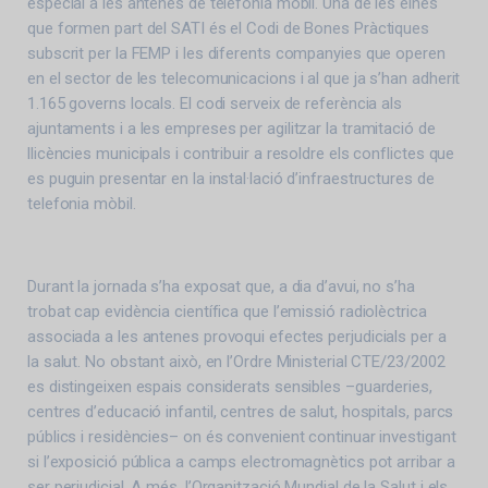
especial a les antenes de telefonia mòbil. Una de les eines
que formen part del SATI és el Codi de Bones Pràctiques
subscrit per la FEMP i les diferents companyies que operen
en el sector de les telecomunicacions i al que ja s’han adherit
1.165 governs locals. El codi serveix de referència als
ajuntaments i a les empreses per agilitzar la tramitació de
llicències municipals i contribuir a resoldre els conflictes que
es puguin presentar en la instal·lació d’infraestructures de
telefonia mòbil.
Durant la jornada s’ha exposat que, a dia d’avui, no s’ha
trobat cap evidència científica que l’emissió radiolèctrica
associada a les antenes provoqui efectes perjudicials per a
la salut. No obstant això, en l’Ordre Ministerial CTE/23/2002
es distingeixen espais considerats sensibles –guarderies,
centres d’educació infantil, centres de salut, hospitals, parcs
públics i residències– on és convenient continuar investigant
si l’exposició pública a camps electromagnètics pot arribar a
ser perjudicial. A més, l’Organització Mundial de la Salut i els