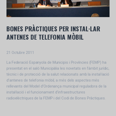
BONES PRÀCTIQUES PER INSTAL·LAR
ANTENES DE TELEFONIA MÒBIL
21 Octubre 2011
La Federació Espanyola de Municipis i Províncies (FEMP) ha
presentat en el saló Municipàlia les novetats en l’àmbit jurídic,
tècnic i de protecció de la salut relacionats amb la instal·lació
d’antenes de telefonia mòbil, a més dels aspectes més
rellevants del Model d’Ordenança municipal reguladora de la
instal·lació i el funcionament d’infraestructures
radioelèctriques de la FEMP i del Codi de Bones Pràctiques.