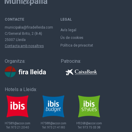
CONTACTE
LEGAL
municipalia@firadelleida.com
Avís legal
C/General Brito, 2 (8-A)
Ús de cookies
25007 Lleida
Política de privacitat
Contacta amb nosaltres
Organitza:
Patrocina:
Hotels a Lleida:
H7589@accor.com
H7588@accor.com
H9268@accor.com
Tel:
973 21 20 40
Tel:
973 21 41 80
Tel:
973 75 03 38