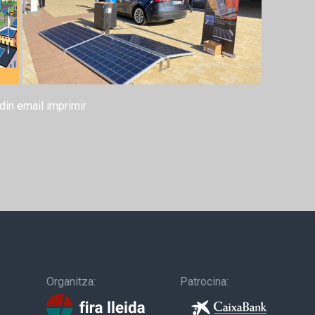
din
email
imprimir
Organitza:
Patrocina: