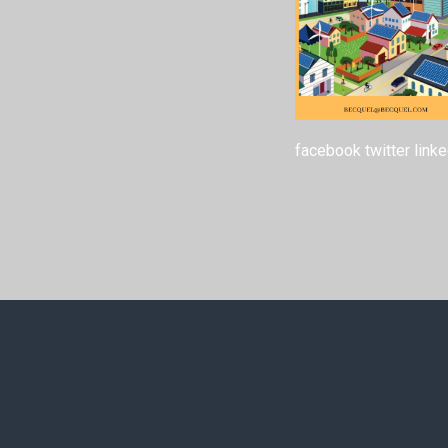
facebook
twitter
linke