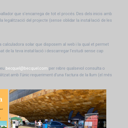
ballador que s’encarrega de tot el procés. Des dels inicis amb
a legalització del projecte (sense oblidar la instal·lació de les
la calculadora solar que disposem al web i la qual et permet
at de la teva instal·lació i descarregar l’estudi sense cap
reu
becquel@becquel.com
per rebre qualsevol consulta o
litzat amb l’únic requeriment d’una factura de la llum (el més