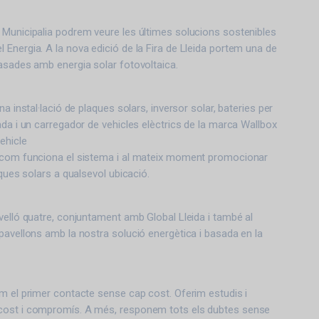
 Municipalia podrem veure les últimes solucions sostenibles
Energia. A la nova edició de la Fira de Lleida portem una de
asades amb energia solar fotovoltaica.
na instal·lació de plaques solars, inversor solar, bateries per
ada i un carregador de vehicles elèctrics de la marca Wallbox
ehicle
 com funciona el sistema i al mateix moment promocionar
aques solars a qualsevol ubicació.
velló quatre, conjuntament amb Global Lleida i també al
pavellons amb la nostra solució energètica i basada en la
m el primer contacte sense cap cost. Oferim estudis i
cost i compromís. A més, responem tots els dubtes sense