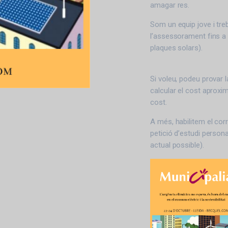
amagar res.
Som un equip jove i tre
l’assessorament fins a l
plaques solars).
Si voleu, podeu provar 
calcular el cost aproxim
cost.
A més, habilitem el cor
petició d’estudi persona
actual possible).