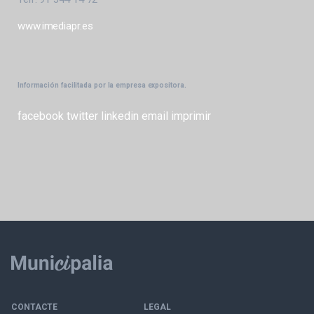
www.imediapr.es
Información facilitada por la empresa expositora.
facebook
twitter
linkedin
email
imprimir
CONTACTE
LEGAL