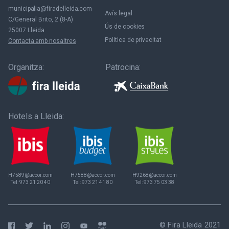
municipalia@firadelleida.com
Avís legal
C/General Brito, 2 (8-A)
Ús de cookies
25007 Lleida
Política de privacitat
Contacta amb nosaltres
Organitza:
Patrocina:
Hotels a Lleida:
H7589@accor.com
H7588@accor.com
H9268@accor.com
Tel:
973 21 20 40
Tel:
973 21 41 80
Tel:
973 75 03 38
© Fira Lleida 2021