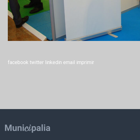
facebook
twitter
linkedin
email
imprimir