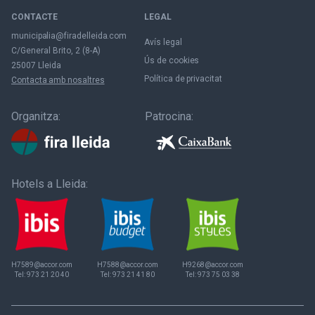
CONTACTE
LEGAL
municipalia@firadelleida.com
Avís legal
C/General Brito, 2 (8-A)
Ús de cookies
25007 Lleida
Política de privacitat
Contacta amb nosaltres
Organitza:
Patrocina:
Hotels a Lleida:
H7589@accor.com
H7588@accor.com
H9268@accor.com
Tel:
973 21 20 40
Tel:
973 21 41 80
Tel:
973 75 03 38