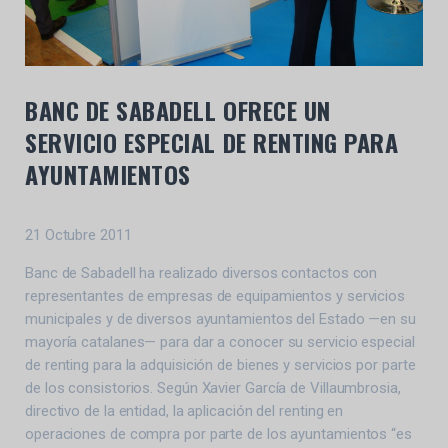
BANC DE SABADELL OFRECE UN
SERVICIO ESPECIAL DE RENTING PARA
AYUNTAMIENTOS
21 Octubre 2011
Banc de Sabadell ha realizado diversos contactos con
representantes de empresas de equipamientos y servicios
municipales y de diversos ayuntamientos del Estado —en su
mayoría catalanes— para dar a conocer su servicio especial
de renting para la adquisición de bienes y servicios por parte
de los consistorios. Según Xavier García de Villaumbrosia,
directivo de la entidad, la aplicación del renting en
operaciones de compra por parte de los ayuntamientos “es