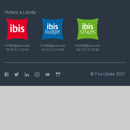
Hotels a Lleida:
H7589@accor.com
H7588@accor.com
H9268@accor.com
Tel:
973 21 20 40
Tel:
973 21 41 80
Tel:
973 75 03 38
© Fira Lleida 2021