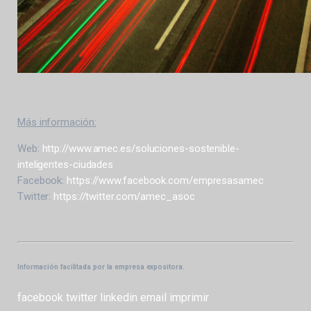
Más información:
Web:
http://www.amec.es/soluciones-sostenible-
inteligentes-ciudades
Facebook:
https://www.facebook.com/empresasamec
Twitter:
https://twitter.com/amec_asoc
Información facilitada por la empresa expositora.
facebook
twitter
linkedin
email
imprimir