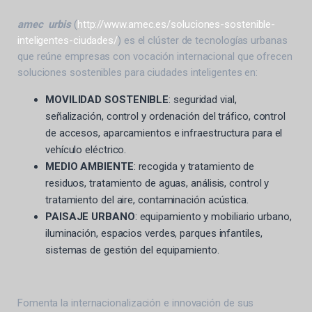
amec urbis
(
http://www.amec.es/soluciones-sostenible-
inteligentes-ciudades/
) es el clúster de tecnologías urbanas
que reúne empresas con vocación internacional que ofrecen
soluciones sostenibles para ciudades inteligentes en:
MOVILIDAD SOSTENIBLE
: seguridad vial,
señalización, control y ordenación del tráfico, control
de accesos, aparcamientos e infraestructura para el
vehículo eléctrico.
MEDIO AMBIENTE
: recogida y tratamiento de
residuos, tratamiento de aguas, análisis, control y
tratamiento del aire, contaminación acústica.
PAISAJE URBANO
: equipamiento y mobiliario urbano,
iluminación, espacios verdes, parques infantiles,
sistemas de gestión del equipamiento.
Fomenta la internacionalización e innovación de sus