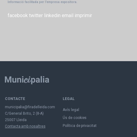
Informació facilitada per l’empresa expositora.
facebook
twitter
linkedin
email
imprimir
CONTACTE
LEGAL
municipalia@firadelleida.com
Avís legal
C/General Brito, 2 (8-A)
Ús de cookies
25007 Lleida
Política de privacitat
Contacta amb nosaltres