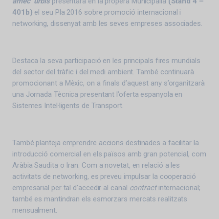
amec
urbis
presentarà en la propera Municipalia
(Stand 4 –
401b)
el seu Pla 2016 sobre promoció internacional i
networking, dissenyat amb les seves empreses associades.
Destaca la seva participació en les principals fires mundials
del sector del tràfic i del medi ambient. També continuarà
promocionant a Mèxic, on a finals d’aquest any s’organitzarà
una Jornada Tècnica presentant l’oferta espanyola en
Sistemes Intel·ligents de Transport.
També planteja emprendre accions destinades a facilitar la
introducció comercial en els països amb gran potencial, com
Aràbia Saudita o Iran. Com a novetat, en relació a les
activitats de networking, es preveu impulsar la cooperació
empresarial per tal d’accedir al canal
contract
internacional;
també es mantindran els esmorzars mercats realitzats
mensualment.