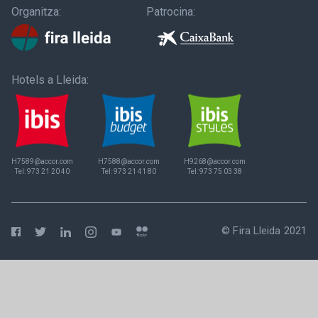
Organitza:
Patrocina:
Hotels a Lleida:
H7589@accor.com
H7588@accor.com
H9268@accor.com
Tel:
973 21 20 40
Tel:
973 21 41 80
Tel:
973 75 03 38
© Fira Lleida 2021