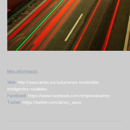
Més informació:
Web:
http://www.amec.es/soluciones-sostenible-
inteligentes-ciudades
Facebook:
https://www.facebook.com/empresasamec
Twitter:
https://twitter.com/amec_asoc