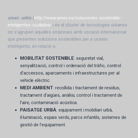
amec urbis
(
http://www.amec.es/soluciones-sostenible-
inteligentes-ciudades/
) és el clúster de tecnologies urbanes
on s’agrupen aquelles empreses amb vocació internacional
que presenten solucions sostenibles per a ciutats
intel·ligents, en relació a:
MOBILITAT SOSTENIBLE
: seguretat vial,
senyalització, control i ordenació del tràfic, control
d’accessos, aparcaments i infraestructures per al
vehicle elèctric.
MEDI AMBIENT
: recollida i tractament de residus,
tractament d’aigües, anàlisi, control i tractament de
l’aire, contaminació acústica.
PAISATGE URBÀ
: equipament i mobiliari urbà,
il·luminació, espais verds, parcs infantils, sistemes de
gestió de l’equipament.