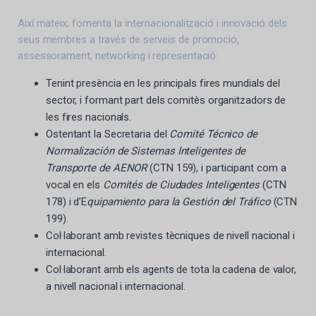
Així mateix, fomenta la internacionalització i innovació dels
seus membres a través de serveis de promoció,
assessorament, networking i representació:
Tenint presència en les principals fires mundials del
sector, i formant part dels comitès organitzadors de
les fires nacionals.
Ostentant la Secretaria del
Comité Técnico de
Normalización de Sistemas Inteligentes de
Transporte de AENOR
(CTN 159), i participant com a
vocal en els
Comités de Ciudades Inteligentes
(CTN
178) i d’E
quipamiento para la Gestión del Tráfico
(CTN
199).
Col·laborant amb revistes tècniques de nivell nacional i
internacional.
Col·laborant amb els agents de tota la cadena de valor,
a nivell nacional i internacional.