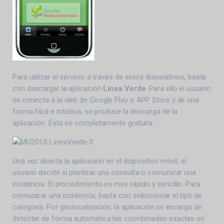
Para utilizar el servicio a través de estos dispositivos, basta
con descargar la aplicación
Línea Verde
. Para ello el usuario
se conecta a la web de Google Play o APP Store y de una
forma fácil e intuitiva, se produce la descarga de la
aplicación. Ésta es completamente gratuita.
Una vez abierta la aplicación en el dispositivo móvil, el
usuario decide si plantear una consulta o comunicar una
incidencia. El procedimiento es muy rápido y sencillo. Para
comunicar una incidencia, basta con seleccionar el tipo de
categoría. Por geolocalización, la aplicación se encarga de
detectar de forma automática las coordenadas exactas en