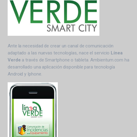
Ante la necesidad de crear un canal de comunicación
adaptado a las nuevas tecnologías, nace el servicio
Línea
Verde
a través de Smartphone o tableta. Ambientum.com ha
desarrollado una aplicación disponible para tecnología
Android y Iphone.