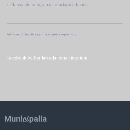
sistemas de recogida de residuos urbanos.
Información facilitada por la empresa expositora.
facebook
twitter
linkedin
email
imprimir