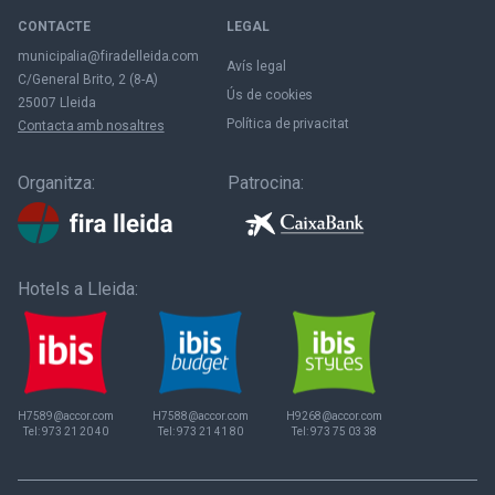
CONTACTE
LEGAL
municipalia@firadelleida.com
Avís legal
C/General Brito, 2 (8-A)
Ús de cookies
25007 Lleida
Política de privacitat
Contacta amb nosaltres
Organitza:
Patrocina:
Hotels a Lleida:
H7589@accor.com
H7588@accor.com
H9268@accor.com
Tel:
973 21 20 40
Tel:
973 21 41 80
Tel:
973 75 03 38