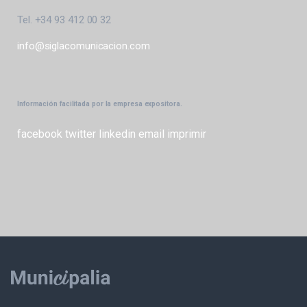
Tel. +34 93 412 00 32
info@siglacomunicacion.com
Información facilitada por la empresa expositora.
facebook
twitter
linkedin
email
imprimir