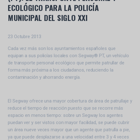
ECOLÓGICO PARA LA POLICÍA
MUNICIPAL DEL SIGLO XXI
23 Octubre 2013
Cada vez más son los ayuntamientos españoles que
equipan a sus policías locales con Segway® PT, un vehículo
de transporte personal ecológico que permite patrullar de
forma más próxima a los ciudadanos, reduciendo la
contaminación y ahorrando energía.
El Segway ofrece una mayor cobertura de área de patrullaje y
reduce el tiempo de reacción puesto que se recorre más
espacio en menos tiempo: sobre un Segway los agentes
puedan ver y ser vistos con mayor facilidad, se puede cubrir
un área nueve veces mayor que un agente que patrulla a pie,
ya que puede desplazarse a una velocidad entre 3 y 4 veces