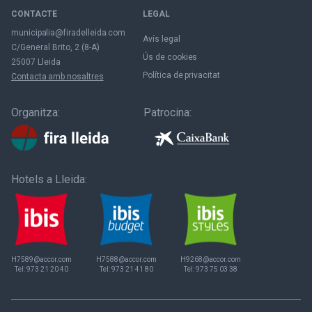
CONTACTE
LEGAL
municipalia@firadelleida.com
Avís legal
C/General Brito, 2 (8-A)
Ús de cookies
25007 Lleida
Política de privacitat
Contacta amb nosaltres
Organitza:
Patrocina:
Hotels a Lleida:
H7589@accor.com
H7588@accor.com
H9268@accor.com
Tel:
973 21 20 40
Tel:
973 21 41 80
Tel:
973 75 03 38