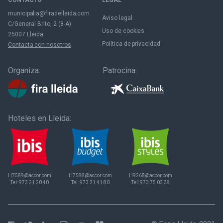
municipalia@firadelleida.com
Aviso legal
C/General Brito, 2 (8-A)
Uso de cookies
25007 Lleida
Política de privacidad
Contacta con nosotros
Organiza:
Patrocina:
Hoteles en Lleida:
H7589@accor.com
H7588@accor.com
H9268@accor.com
Tel:
973 21 20 40
Tel:
973 21 41 80
Tel:
973 75 03 38