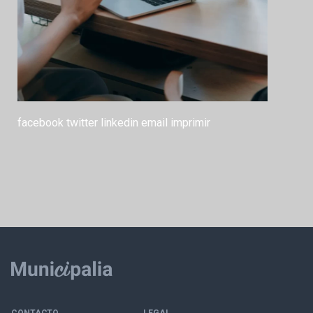
facebook
twitter
linkedin
email
imprimir
CONTACTO
LEGAL