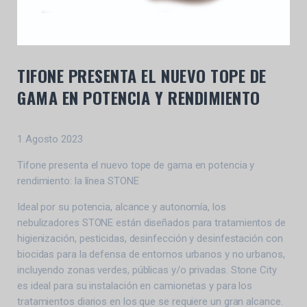
TIFONE PRESENTA EL NUEVO TOPE DE
GAMA EN POTENCIA Y RENDIMIENTO
1 Agosto 2023
Tifone presenta el nuevo tope de gama en potencia y
rendimiento: la línea STONE
Ideal por su potencia, alcance y autonomía, los
nebulizadores STONE están diseñados para tratamientos de
higienización, pesticidas, desinfección y desinfestación con
biocidas para la defensa de entornos urbanos y no urbanos,
incluyendo zonas verdes, públicas y/o privadas. Stone City
es ideal para su instalación en camionetas y para los
tratamientos diarios en los que se requiere un gran alcance.