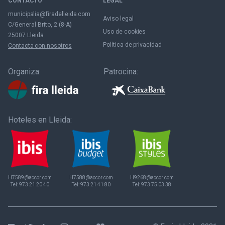
CONTACTO
LEGAL
municipalia@firadelleida.com
Aviso legal
C/General Brito, 2 (8-A)
Uso de cookies
25007 Lleida
Política de privacidad
Contacta con nosotros
Organiza:
Patrocina:
Hoteles en Lleida:
H7589@accor.com
H7588@accor.com
H9268@accor.com
Tel:
973 21 20 40
Tel:
973 21 41 80
Tel:
973 75 03 38