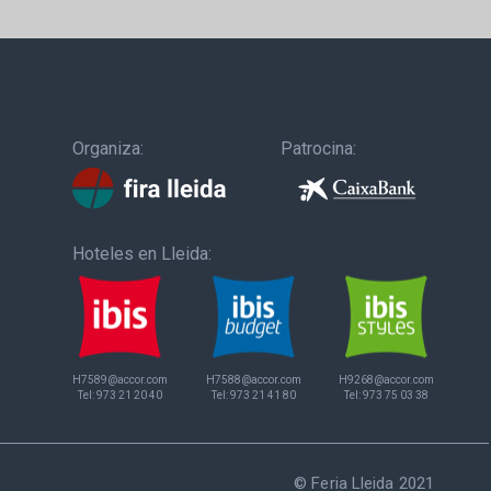
Organiza:
Patrocina:
Hoteles en Lleida:
H7589@accor.com
H7588@accor.com
H9268@accor.com
Tel:
973 21 20 40
Tel:
973 21 41 80
Tel:
973 75 03 38
© Feria Lleida 2021