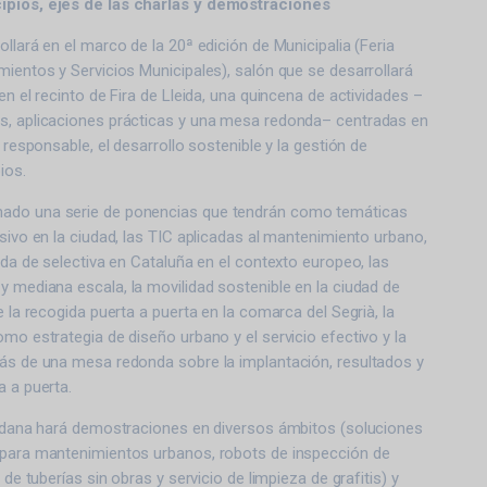
ipios, ejes de las charlas y demostraciones
llará en el marco de la 20ª edición de Municipalia (Feria
mientos y Servicios Municipales), salón que se desarrollará
en el recinto de Fira de Lleida, una quincena de actividades –
s, aplicaciones prácticas y una mesa redonda– centradas en
y responsable, el desarrollo sostenible y la gestión de
ios.
ado una serie de ponencias que tendrán como temáticas
usivo en la ciudad, las TIC aplicadas al mantenimiento urbano,
gida de selectiva en Cataluña en el contexto europeo, las
y mediana escala, la movilidad sostenible en la ciudad de
e la recogida puerta a puerta en la comarca del Segrià, la
omo estrategia de diseño urbano y el servicio efectivo y la
más de una mesa redonda sobre la implantación, resultados y
a a puerta.
eridana hará demostraciones en diversos ámbitos (soluciones
 para mantenimientos urbanos, robots de inspección de
 de tuberías sin obras y servicio de limpieza de grafitis) y