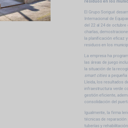
residuos en los munic
El Grupo Sorigué desarro
Internacional de Equipa
del 22 al 24 de octubre 
charlas, demostracione
la planificación eficaz 
residuos en los municip
La empresa ha program
las áreas de juego incl
la situación de la reco
smart cities
a pequeña 
Lleida, los resultados d
infraestructura verde c
gestión eficiente, ade
consolidación del puert
Igualmente, la firma l
técnicas de reparación
tuberías y rehabilitación