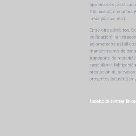
aplicaciones prácticas
frío, suelos drenantes 
la vía pública, etc.).
Entre otros ámbitos, Sor
edificación), la extracc
aglomerados asfálticos,
mantenimiento de canal
transporte de materiale
inmobiliaria, fabricació
prestación de servicios d
proyectos industriales 
facebook
twitter
linke